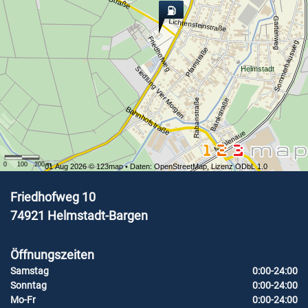
Gartenweg
Lichtensteinstraße
Friedhofweg
Sommerhausweg
Pfarrstraße
Helmstadt
Siedlung Vier Morgen
Bankstraße
Rabanstraße
Bahnhofstraße
Mühlenaue
0
100
200
m
01 Aug 2026 ©
123map
• Daten:
OpenStreetMap
,
Lizenz ODbL 1.0
Friedhofweg 10
74921
Helmstadt-Bargen
Öffnungszeiten
Samstag
0:00-24:00
Sonntag
0:00-24:00
Mo-Fr
0:00-24:00