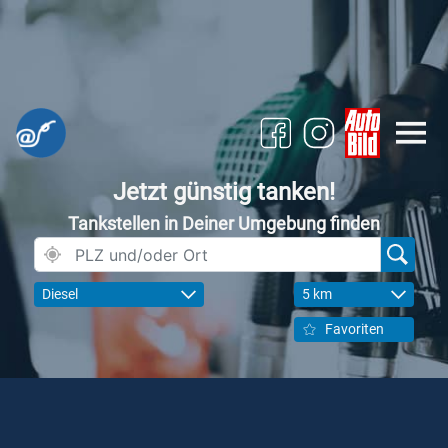
Jetzt günstig tanken!
Tankstellen in Deiner Umgebung finden
Diesel
5 km
Favoriten