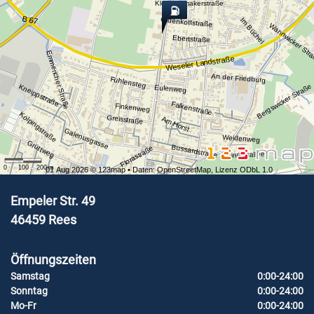
Klompenmakerstraße
B 67
Oldenkottstraße
Im Büchel
Wannwicker Str
Ebertstraße
Emmericher Straße
Weseler Landstraße
An der Friedburg
Fuhlensteg
Bergswicker Straße
Kneippstraße
Eulenweg
Falkenstraße
Finkenweg
Kolpingstraße
Greisstraße
Am Horst
Galenusgasse
Weidenweg
Grüttweg
Bussardstraße
Florastraße
Lindenallee
0
100
200
m
01 Aug 2026 ©
123map
• Daten:
OpenStreetMap
,
Lizenz ODbL 1.0
Empeler Str. 49
46459
Rees
Öffnungszeiten
Samstag
0:00-24:00
Sonntag
0:00-24:00
Mo-Fr
0:00-24:00