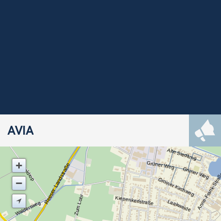
AVIA
Alte Siedlung
Grüner Weg
Reeser Landstraße
Speldrop
Grüner Weg
Anne-Frank-Stra
Groiner Kirchweg
Zum Lohr
Kiepenkerlstraße
Laakweide
Waldersweg