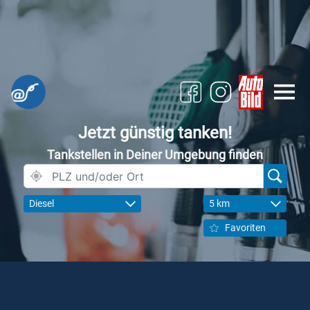
Jetzt günstig tanken!
Tankstellen in Deiner Umgebung finden
Diesel
5 km
Favoriten