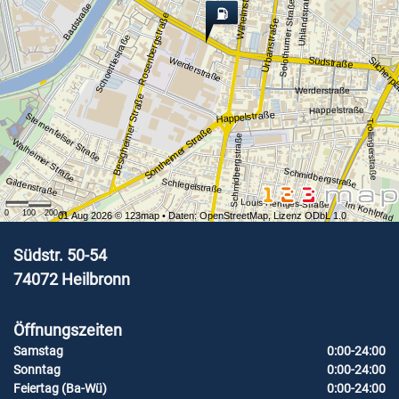
Wilhelmstraße
Uhlandstraße
Solothurner Straße
Badstraße
Rosenbergstraße
Urbanstraße
Schoettlestraße
Südstraße
Silcherpl
Werderstraße
Werderstraße
Besigheimer Straße
Happelstraße
Happelstraße
Sternenfelser Straße
Trollingerstraße
Sontheimer Straße
Schmidbergstraße
Walheimer Straße
Schmidbergstraße
Gildenstraße
Schlegelstraße
Louis-Hentges-Straße
Im Kohlpfad
0
100
200
m
01 Aug 2026 ©
123map
• Daten:
OpenStreetMap
,
Lizenz ODbL 1.0
Südstr. 50-54
74072
Heilbronn
Öffnungszeiten
Samstag
0:00-24:00
Sonntag
0:00-24:00
Feiertag (Ba-Wü)
0:00-24:00