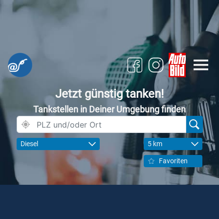
Jetzt günstig tanken!
Tankstellen in Deiner Umgebung finden
Diesel
5 km
Favoriten