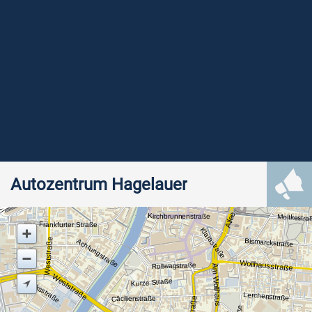
Autozentrum Hagelauer
Allee
Kirchbrunnenstraße
Moltkestra
Frankfurter Straße
Klarastraße
Weststraße
Achtungstraße
Bismarckstraße
Wollhausstraße
Rollwagstraße
Am Wollhaus
Weststraße
Wacksstraße
Kurze Straße
Lerchenstraße
Cäcilienstraße