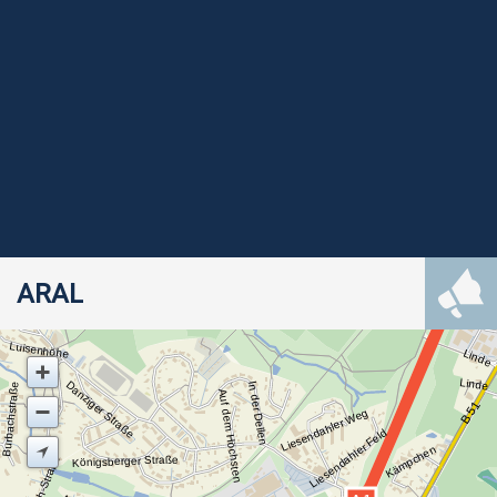
ARAL
Luisenhöhe
Linde
Linde
Danziger Straße
In der Dellen
Burbachstraße
Auf dem Höchsten
B 51
Liesendahler Weg
Liesendahler Feld
Kämpchen
Königsberger Straße