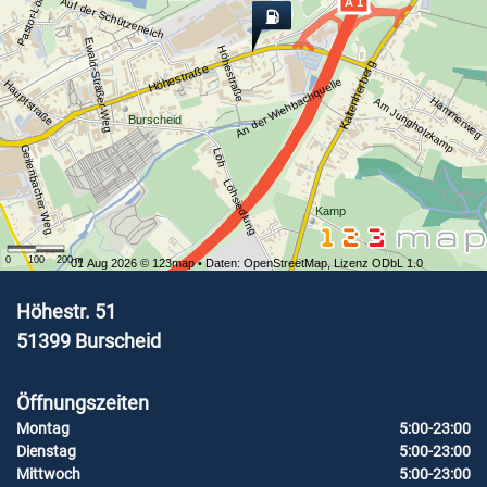
Pastor-Löh-Straße
Auf der Schützeneich
A 1
Ewald-Sträßer-Weg
Höhestraße
Kaltenherberg
Höhestraße
An der Wiehbachquelle
Hauptstraße
Hammerweg
Am Jungholzkamp
Burscheid
Geilenbacher Weg
Löh
Löhsiedlung
Kamp
0
100
200
m
01 Aug 2026 ©
123map
• Daten:
OpenStreetMap
,
Lizenz ODbL 1.0
Höhestr. 51
51399
Burscheid
Öffnungszeiten
Montag
5:00-23:00
Dienstag
5:00-23:00
Mittwoch
5:00-23:00