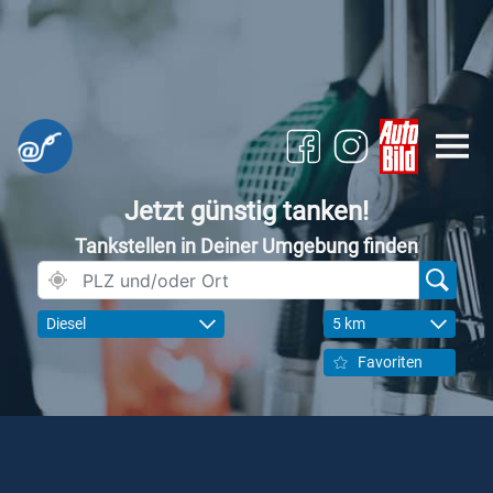
Jetzt günstig tanken!
Tankstellen in Deiner Umgebung finden
Diesel
5 km
Favoriten