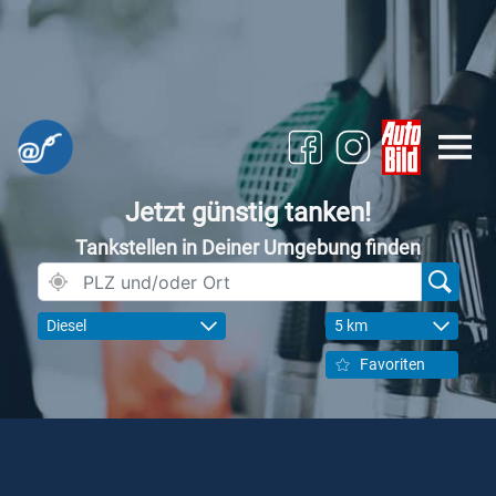
Jetzt günstig tanken!
Tankstellen in Deiner Umgebung finden
Diesel
5 km
Favoriten