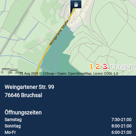
Weingartener Straße
0
100
200
m
01 Aug 2026 ©
123map
• Daten:
OpenStreetMap
,
Lizenz ODbL 1.0
Weingartener Str. 99
76646
Bruchsal
Öffnungszeiten
Samstag
7:30-21:00
Sonntag
8:00-21:00
Mo-Fr
6:00-21:00