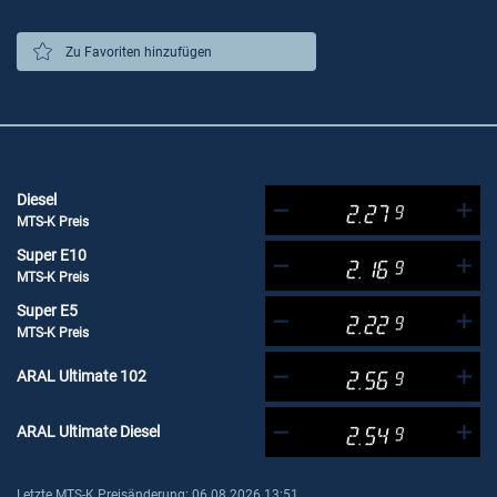
Zu Favoriten hinzufügen
Diesel
2.27
9
MTS-K Preis
Super E10
2.16
9
MTS-K Preis
Super E5
2.22
9
MTS-K Preis
ARAL Ultimate 102
2.56
9
ARAL Ultimate Diesel
2.54
9
Letzte MTS-K Preisänderung: 06.08.2026 13:51