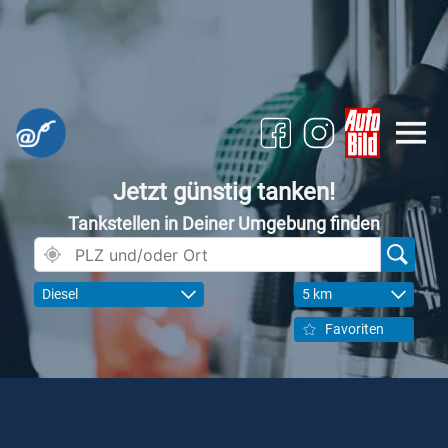
Jetzt günstig tanken!
Tankstellen in Deiner Umgebung finden
Diesel
5 km
Favoriten