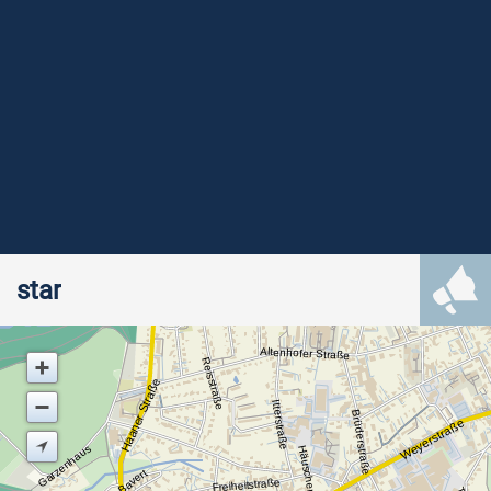
star
Altenhofer Straße
Reisstraße
Haaner Straße
Itterstraße
Brüderstraße
Weyerstraße
Garzenhaus
Häuschen
Bavert
Freiheitstraße