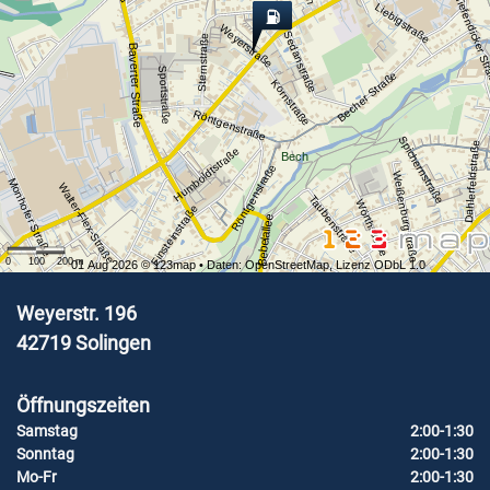
Tiefendicker S
Liebigstraße
Weyerstraße
Sedanstraße
Sternstraße
Baverter Straße
Sportstraße
Becher Straße
Kornstraße
Röntgenstraße
Spichernstraße
Dahlerfeldstraße
Humboldtstraße
Bech
Röntgenstraße
Weißenburgstraße
Monhofer Straße
Walter-Flex-Straße
Taubenstraße
Wörthstraße
Einsteinstraße
Bebelallee
0
100
200
m
01 Aug 2026 ©
123map
• Daten:
OpenStreetMap
,
Lizenz ODbL 1.0
Weyerstr. 196
42719
Solingen
Öffnungszeiten
Samstag
2:00-1:30
Sonntag
2:00-1:30
Mo-Fr
2:00-1:30