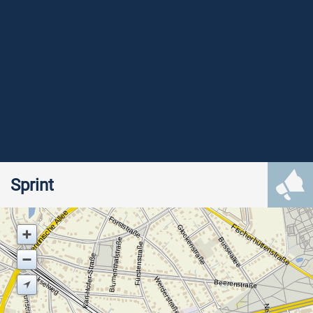
Sprint
Argentinische Allee
Forststraße
Fischerhüttenstraße
Glockenstraße
Busseallee
Blumenthalstraße
Fürstenstraße
Karl-Hofer-Straße
Urselweg
Werderstraße
Beerenstraße
Kaunstraße