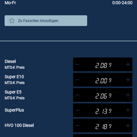
Mo-Fr
0:00-24:00
Zu Favoriten hinzufügen
Diesel
2.08
9
MTS-K Preis
Super E10
2.00
9
MTS-K Preis
Super E5
2.06
9
MTS-K Preis
SuperPlus
2.13
9
HVO 100 Diesel
2.18
9