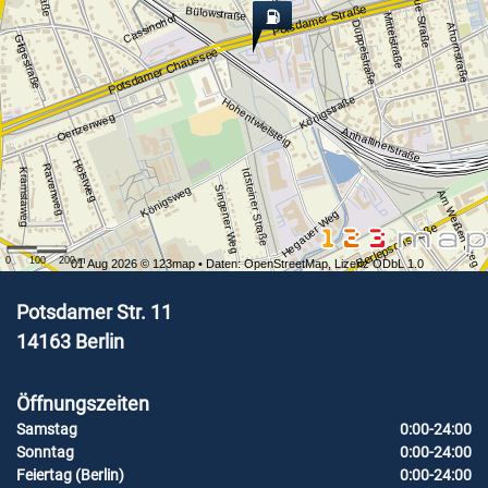
Neue Straße
Potsdamer Straße
Bülowstraße
Mittelstraße
Cassinohof
Düppelstraße
Ahornstraße
Gilgestraße
Potsdamer Chaussee
Königstraße
Hohentwielsteig
Oertzenweg
Anhaltinerstraße
Holstweg
Ravenweg
Kramstaweg
Idsteiner Straße
Singener Weg
Königsweg
Am Weißen Steg
Hegauer Weg
Berlepschstraße
0
100
200
m
01 Aug 2026 ©
123map
• Daten:
OpenStreetMap
,
Lizenz ODbL 1.0
Potsdamer Str. 11
14163
Berlin
Öffnungszeiten
Samstag
0:00-24:00
Sonntag
0:00-24:00
Feiertag (Berlin)
0:00-24:00