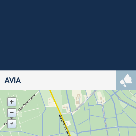
AVIA
Gummibahn - Alter Bahndamm
Barghorner Straße