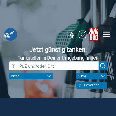
Jetzt günstig tanken!
Tankstellen in Deiner Umgebung finden
Diesel
5 km
Favoriten