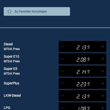
Zu Favoriten hinzufügen
Diesel
2.13
9
MTS-K Preis
Super E10
2.08
9
MTS-K Preis
Super E5
2.14
9
MTS-K Preis
SuperPlus
2.23
9
LKW-Diesel
2.13
9
LPG
1.08
9