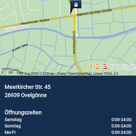
Heinrich-Schütte-Straße
Meerkircher Straße
Grantchaussee
Kuhler Weg
0
100
200
m
01 Aug 2026 ©
123map
• Daten:
OpenStreetMap
,
Lizenz ODbL 1.0
Meerkircher Str. 45
26939
Ovelgönne
Öffnungszeiten
Samstag
0:00-24:00
Sonntag
0:00-24:00
Mo-Fr
0:00-24:00