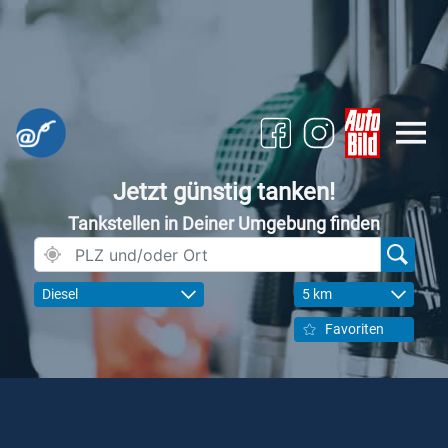
Jetzt günstig tanken!
Tankstellen in Deiner Umgebung finden
Diesel
5 km
Favoriten