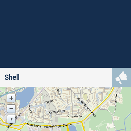
Shell
Surick
Buchenhöfe
Barkenberger Allee
Surick
Am See
Kampstraße
Wulfener Markt
Kampstraße
Marktallee
Wittenberger Damm