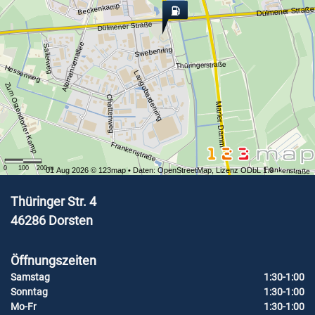
Beckenkamp
Dülmener Straße
Dülmener Straße
Alemannenallee
Salierweg
Swebenring
Thüringerstraße
Hessenweg
Langobardenring
Zum Ostendorfer Kamp
Chattenweg
Marler Damm
Frankenstraße
0
100
200
m
Frankenstraße
01 Aug 2026 ©
123map
• Daten:
OpenStreetMap
,
Lizenz ODbL 1.0
Thüringer Str. 4
46286
Dorsten
Öffnungszeiten
Samstag
1:30-1:00
Sonntag
1:30-1:00
Mo-Fr
1:30-1:00