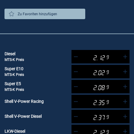
Zu Favoriten hinzufügen
Diesel
2.12
9
MTS-K Preis
Super E10
2.02
9
MTS-K Preis
Super E5
2.08
9
MTS-K Preis
Shell V-Power Racing
2.35
9
Shell V-Power Diesel
2.37
9
LKW-Diesel
2.12
9