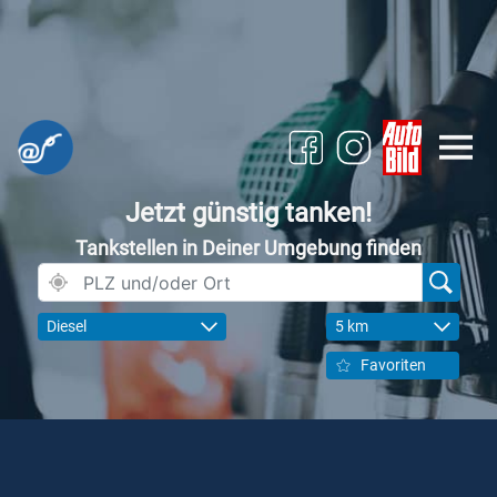
Jetzt günstig tanken!
Tankstellen in Deiner Umgebung finden
Diesel
5 km
Favoriten