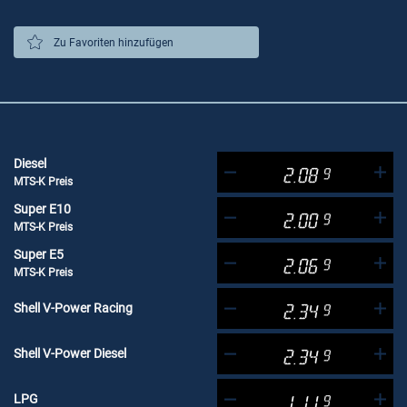
Zu Favoriten hinzufügen
Diesel
2.08
9
MTS-K Preis
Super E10
2.00
9
MTS-K Preis
Super E5
2.06
9
MTS-K Preis
Shell V-Power Racing
2.34
9
Shell V-Power Diesel
2.34
9
LPG
1.11
9