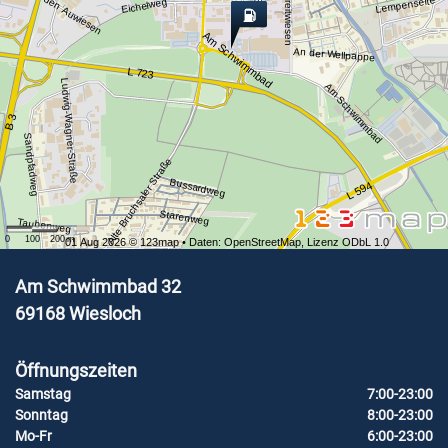
In den Breitwiesen
In den Auwiesen
Lempenseite
Eichelweg
Am Schwimmbad
An der Wellpappe
L 723
Ludwig-Wagner-Straße
Am Schwimmbad
B 3
Sandpfadweg
Alte Bruchsaler Straße
Bussardweg
L 594
Starenweg
Taubenweg
0
100
200
m
01 Aug 2026 ©
123map
• Daten:
OpenStreetMap
,
Lizenz ODbL 1.0
Am Schwimmbad 32
69168
Wiesloch
Öffnungszeiten
Samstag
7:00-23:00
Sonntag
8:00-23:00
Mo-Fr
6:00-23:00