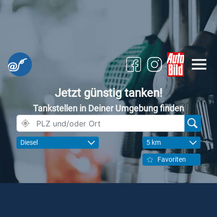
Jetzt günstig tanken!
Tankstellen in Deiner Umgebung finden
Diesel
5 km
Favoriten