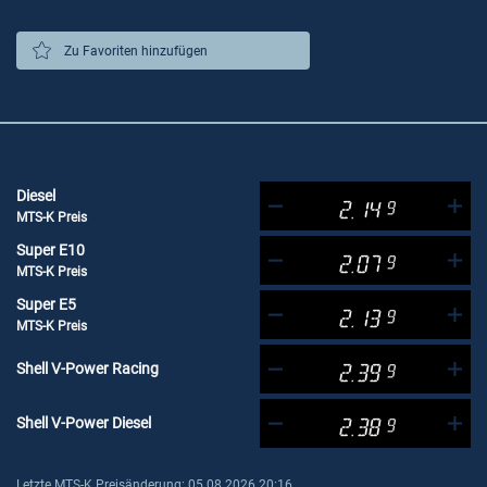
Zu Favoriten hinzufügen
Diesel
2.14
9
MTS-K Preis
Super E10
2.07
9
MTS-K Preis
Super E5
2.13
9
MTS-K Preis
Shell V-Power Racing
2.39
9
Shell V-Power Diesel
2.38
9
Letzte MTS-K Preisänderung: 05.08.2026 20:16