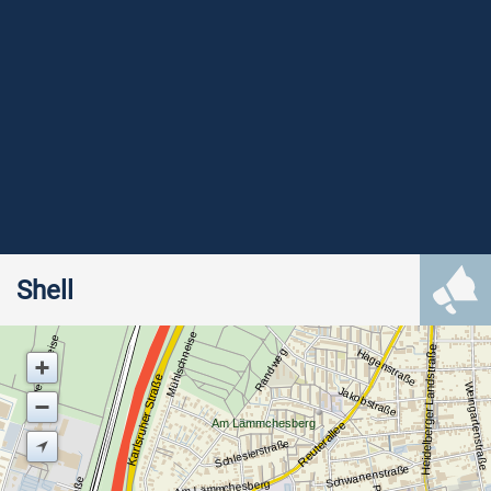
Shell
Mühlschneise
Galgenschneise
Heidelberger Landstraße
Randweg
Hagenstraße
Karlsruher Straße
Weingartenstraße
Jakobstraße
Am Lämmchesberg
Reuterallee
Schlesierstraße
Schwanenstraße
Am Lämmchesberg