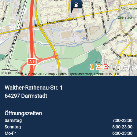
Industriestraße
Pestalozzistraße
Waldstraße
Zerninstraße
Masurenweg
An der Eschollmühle
Alt-Ebersta
Eberstadt
Pfungstädter Straße
Odenwaldst
An der Eisenbahn
Steinerweg
B 426
Büschelstraße
Ringstraße
Ringstra
A 5
Am Trockenbusch
0
100
200
m
01 Aug 2026 ©
123map
• Daten:
OpenStreetMap
,
Lizenz ODbL 1.0
Walther-Rathenau-Str. 1
64297
Darmstadt
Öffnungszeiten
Samstag
7:00-23:00
Sonntag
8:00-23:00
Mo-Fr
6:00-23:00