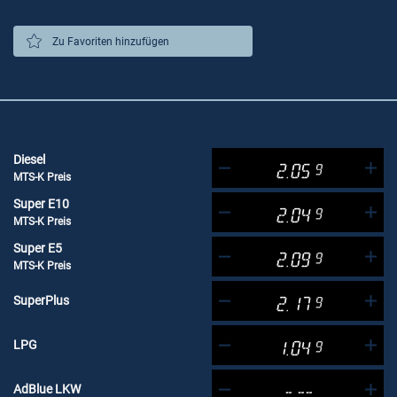
Zu Favoriten hinzufügen
Diesel
2.05
9
MTS-K Preis
Super E10
2.04
9
MTS-K Preis
Super E5
2.09
9
MTS-K Preis
SuperPlus
2.17
9
LPG
1.04
9
AdBlue LKW
-.--