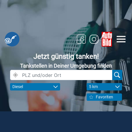
Jetzt günstig tanken!
Tankstellen in Deiner Umgebung finden
Diesel
5 km
Favoriten