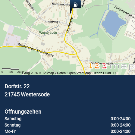
Hoheluchtstraße
Nordhoopstraße
Zementerlebnis
Dorfstraße
Börmweg
Westersode
Westersoder Schulstraße
Gre
Herrlichkeitstraße
0
100
200
m
01 Aug 2026 ©
123map
• Daten:
OpenStreetMap
,
Lizenz ODbL 1.0
Dorfstr. 22
21745
Westersode
Öffnungszeiten
Samstag
0:00-24:00
Sonntag
0:00-24:00
Mo-Fr
0:00-24:00