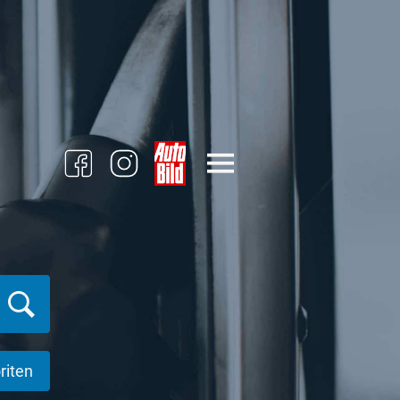
riten