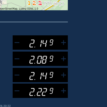
2.14
9
2.08
9
2.14
9
2.22
9
26 20:22