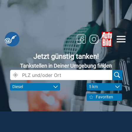
Jetzt günstig tanken!
Tankstellen in Deiner Umgebung finden
Diesel
5 km
Favoriten