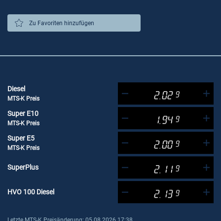
Zu Favoriten hinzufügen
Diesel
2.02
9
MTS-K Preis
Super E10
1.94
9
MTS-K Preis
Super E5
2.00
9
MTS-K Preis
SuperPlus
2.11
9
HVO 100 Diesel
2.13
9
Letzte MTS-K Preisänderung: 05.08.2026 17:38