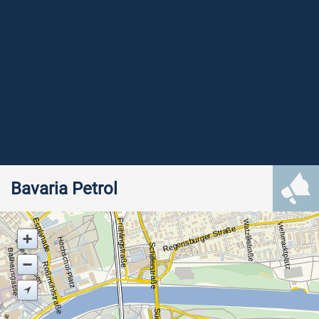
Bavaria Petrol
Esplanade
Frühlingstraße
Watzlikstraße
Viehmarktplatz
Regensburger Straße
Hochschul-Platz
Unterer Graben
Schillerstraße
Ballhausgasse
Roßmühlstraße