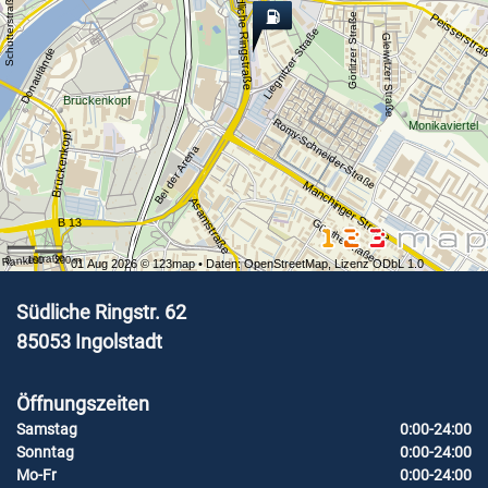
Südliche Ringstraße
Schutterstraße
Peisserstra
Görlitzer Straße
Liegnitzer Straße
Gleiwitzer Straße
Donaulände
Brückenkopf
Romy-Schneider-Straße
Monikaviertel
Brückenkopf
Bei der Arena
Manchinger Straße
Asamstraße
B 13
Güntherstraße
Rankestraße
0
100
200
m
01 Aug 2026 ©
123map
• Daten:
OpenStreetMap
,
Lizenz ODbL 1.0
Südliche Ringstr. 62
85053
Ingolstadt
Öffnungszeiten
Samstag
0:00-24:00
Sonntag
0:00-24:00
Mo-Fr
0:00-24:00