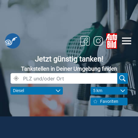
Jetzt günstig tanken!
Tankstellen in Deiner Umgebung finden
Diesel
5 km
Favoriten