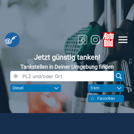
Jetzt günstig tanken!
Tankstellen in Deiner Umgebung finden
Diesel
5 km
Favoriten