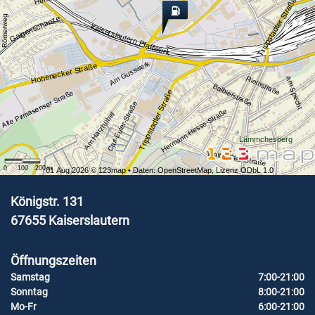
Trippstadter Straße
Römerweg
Galgenschanze
Kaiserslautern Pfaffwerk
Am Gusswerk
Hohenecker Straße
Riemstraße
Am Specht
Balbierstraße
Trippstadter Straße
Alte Pirmasenser Straße
Carl-Euler-Straße
Hermann-Hesse-Straße
Am Harzhübel
Lämmchesberg
Walter-Flex-Straße
0
100
200
m
01 Aug 2026 ©
123map
• Daten:
OpenStreetMap
,
Lizenz ODbL 1.0
Königstr. 131
67655
Kaiserslautern
Öffnungszeiten
Samstag
7:00-21:00
Sonntag
8:00-21:00
Mo-Fr
6:00-21:00