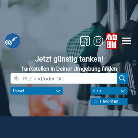
Jetzt günstig tanken!
Tankstellen in Deiner Umgebung finden
Diesel
5 km
Favoriten