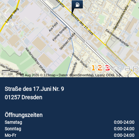
Stephensonstraße
Langer Weg
Straße des 17. Juni
Am Feld
Kleine Straße
Sachsenwerkstraße
Saydaer Straße
Niedersedlitzer Straße
Sosaer Straße
Reisstraße
Wacholderstraße
0
100
200
m
01 Aug 2026 ©
123map
• Daten:
OpenStreetMap
,
Lizenz ODbL 1.0
Straße des 17.Juni Nr. 9
01257
Dresden
Öffnungszeiten
Samstag
0:00-24:00
Sonntag
0:00-24:00
Mo-Fr
0:00-24:00