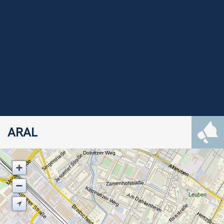
ARAL
Singerstraße
Dobritzer Weg
Jessener Straße
Moränenende
Altleuben
Zamenhofstraße
Köttewitzer Weg
Mügelner Straße
Leuben
Am Dahlienheim
Reisstraße
Breitscheidstraße
Hertzstraße