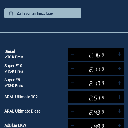
Zu Favoriten hinzufügen
Diesel
2.16
9
MTS-K Preis
Super E10
2.11
9
MTS-K Preis
Super E5
2.17
9
MTS-K Preis
ARAL Ultimate 102
2.51
9
ARAL Ultimate Diesel
2.43
9
AdBlue LKW
1.49
9