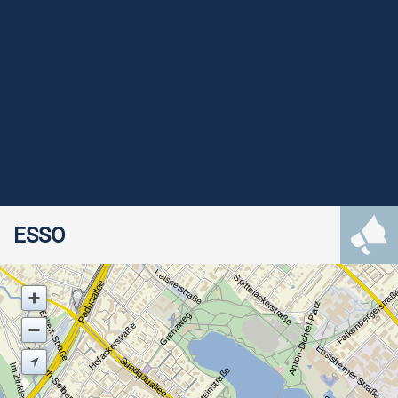
ESSO
Leisnerstraße
Spittelackerstraße
Paduaallee
Falkenbergerstra
Alois-Eckert-Straße
Anton-Dichtel-Platz
Grenzweg
Hofackerstraße
Ensisheimer Straße
Elisabeth-Selbert-Straße
Sundgauallee
Im Zinklern