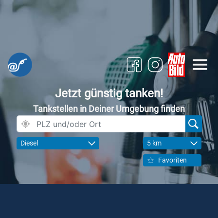
Jetzt günstig tanken!
Tankstellen in Deiner Umgebung finden
Diesel
5 km
Favoriten