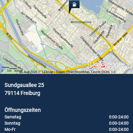
Brandensteinstraße
Schlettstadter Straß
Tränkestraße
Schongauerweg
Am Mühlbach
Fischermatte
Lehener Straße
Betzenhausen
Flurstraße
Thannhauserstraße
Ricarda-Huch-Straße
Gaußstraße
Berliner Allee
B 31a
Charlottenburger Straße
Dreisamuferweg
Lina-Hähnle-Weg
0
100
200
m
01 Aug 2026 ©
123map
• Daten:
OpenStreetMap
,
Lizenz ODbL 1.0
Sundgauallee 25
79114
Freiburg
Öffnungszeiten
Samstag
0:00-24:00
Sonntag
0:00-24:00
Mo-Fr
0:00-24:00