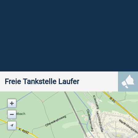
Freie Tankstelle Laufer
Kreuzweg
B 31
Oberwiesenweg
Hochfirststraße
Stettbach
Oberwiesenweg
Wartenbergstr
K 4992