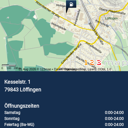
Rötenbacher Straße
Hohlgasse
Obere Hauptstraße
Kesselstraße
Löffingen
Kirchstraße
Hebelstraße
Bonndorfer Straße
Scheffelstraße
Göschweiler Straße
Wachtbuckstraße
0
100
200
m
Zähringerweg
01 Aug 2026 ©
123map
• Daten:
OpenStreetMap
,
Lizenz ODbL 1.0
Kesselstr. 1
79843
Löffingen
Öffnungszeiten
Samstag
0:00-24:00
Sonntag
0:00-24:00
Feiertag (Ba-Wü)
0:00-24:00