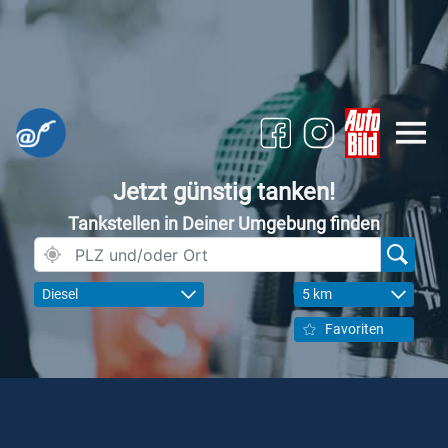
Jetzt günstig tanken!
Tankstellen in Deiner Umgebung finden
Diesel
5 km
Favoriten