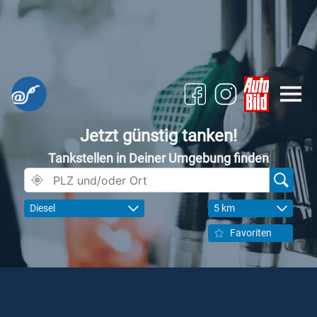
Jetzt günstig tanken!
Tankstellen in Deiner Umgebung finden
Diesel
5 km
Favoriten