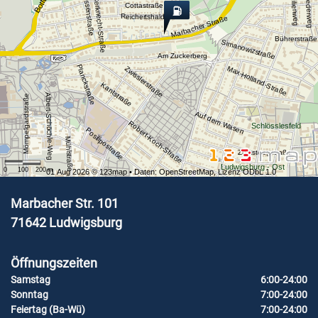
Erwin-Ackerknecht-Straße
Schussenstraße
Fliederweg
Lilienweg
Cottastraße
Reichertshalde
Marbacher Straße
Bührerstraße
Simanowizstraße
Am Zuckerberg
Planckstraße
Max-Holland-Straße
Zwisslerstraße
Kantstraße
Albert-Schöchle-Weg
Mömpelgardstraße
Auf dem Wasen
Robert-Koch-Straße
Schlösslesfeld
Posilipostraße
Mühlstraße
Zumsteegstraße
Ludwigsburg - Ost
0
100
200
m
01 Aug 2026 ©
123map
• Daten:
OpenStreetMap
,
Lizenz ODbL 1.0
Marbacher Str. 101
71642
Ludwigsburg
Öffnungszeiten
Samstag
6:00-24:00
Sonntag
7:00-24:00
Feiertag (Ba-Wü)
7:00-24:00