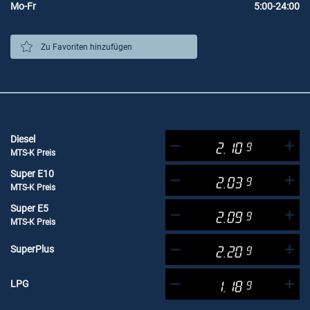
Mo-Fr
5:00-24:00
Zu Favoriten hinzufügen
Diesel
2.10
9
MTS-K Preis
Super E10
2.03
9
MTS-K Preis
Super E5
2.09
9
MTS-K Preis
SuperPlus
2.20
9
LPG
1.18
9