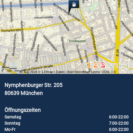
Johann-Sebastian-Bach-Straße
Fuetererstraße
Bernabeistraße
Nymphenburger Straße
Winthirstraße
Prinzenstraße
Albrechtstra
Hubertusstraße
Nymphenburger Straße
Romanstraße
Flüggenstraße
Rheingoldstraße
Aiblingerstraße
Renatastraße
Neuhausen
Bolivarstraße
Gudrunstraße
Jutast
B 2R
Pötschnerstraße
Olgastra
Veilchenweg
Wendl-Dietrich-Straße
0
100
200
m
01 Aug 2026 ©
123map
• Daten:
OpenStreetMap
,
Lizenz ODbL 1.0
Nymphenburger Str. 205
80639
München
Öffnungszeiten
Samstag
6:00-22:00
Sonntag
7:00-22:00
Mo-Fr
6:00-22:00