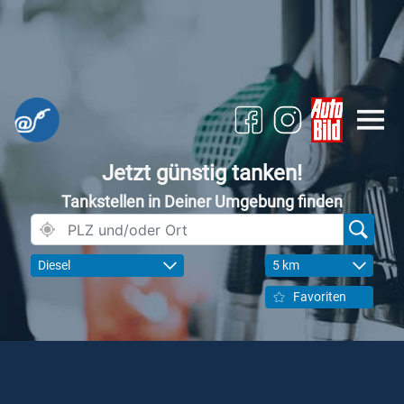
Jetzt günstig tanken!
Tankstellen in Deiner Umgebung finden
Diesel
5 km
Favoriten