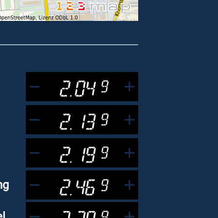
2.04
9
2.13
9
2.19
9
2.46
9
ng
2.29
9
l