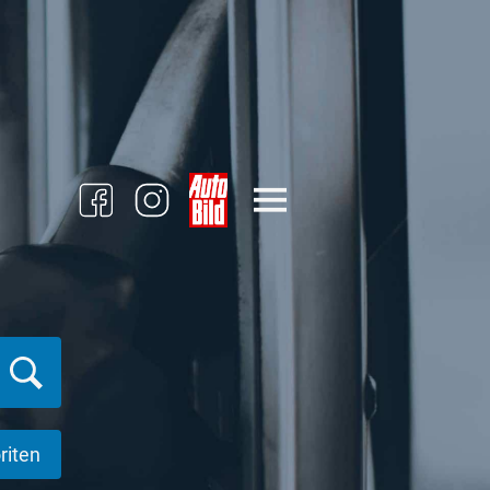
riten