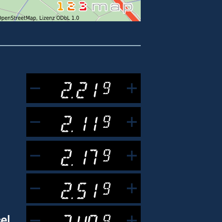
2.21
9
2.11
9
2.17
9
2.51
9
2.48
9
el