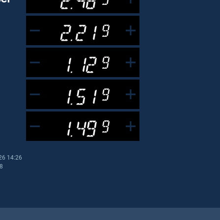
2.21
9
1.12
9
1.51
9
1.49
9
26 14:26
28