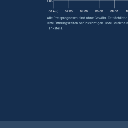
1.05
06 Aug
02:00
04:00
06:00
08:00
1
Alle Preisprognosen sind ohne Gewähr. Tatsächliche
Bitte Öffnungszeiten berücksichtigen. Rote Bereiche 
Tankstelle.