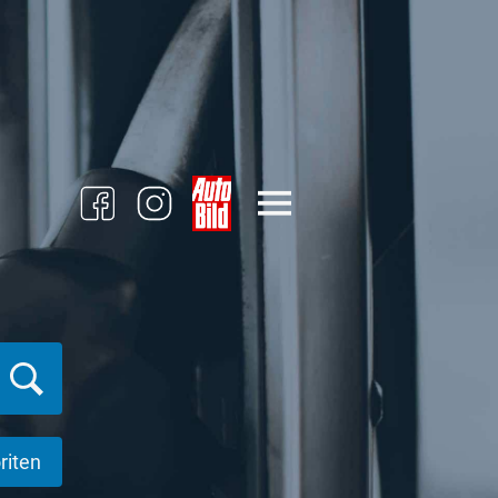
riten