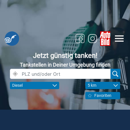
Jetzt günstig tanken!
Tankstellen in Deiner Umgebung finden
Diesel
5 km
Favoriten