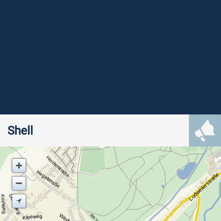
Shell
Herderstraße
Hegelstraße
Ludweilerstraße
Distelweg
Kornweg
Kleeweg