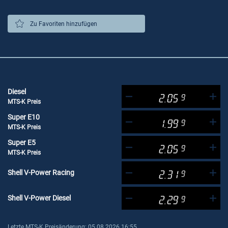
Zu Favoriten hinzufügen
Diesel
2.05
9
MTS-K Preis
Super E10
1.99
9
MTS-K Preis
Super E5
2.05
9
MTS-K Preis
Shell V-Power Racing
2.31
9
Shell V-Power Diesel
2.29
9
Letzte MTS-K Preisänderung: 05.08.2026 16:55