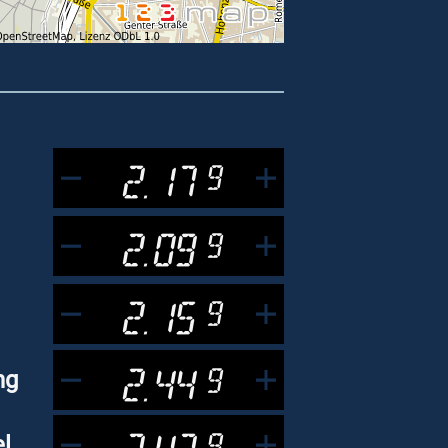
2.17
9
2.09
9
2.15
9
2.44
9
ng
2.43
9
l