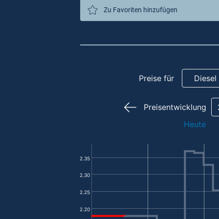
Zu Favoriten hinzufügen
Preise für
Diesel
Preisentwicklung
Heute
2.35
2.30
2.25
2.20