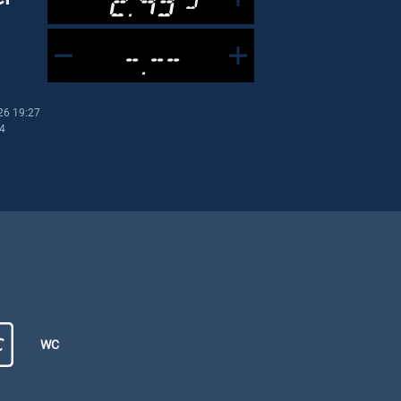
-.--
26 19:27
04
WC