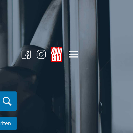
riten