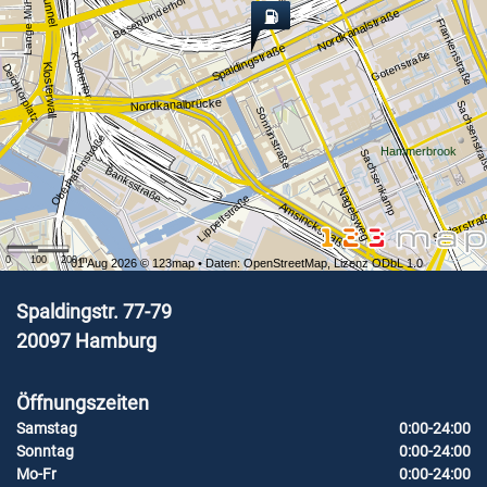
Lange Mühren
Besenbinderhof
Nordkanalstraße
Frankenstraße
Spaldingstraße
Gotenstraße
Klostertor
Klosterwall
Deichtorplatz
Nordkanalbrücke
Sachsenstr
Sonninstraße
Oberhafenstraße
Hammerbrook
Sachsenkamp
Banksstraße
Nagelsweg
Lippeltstraße
Amsinckstraße
Süderstra
0
100
200
m
01 Aug 2026 ©
123map
• Daten:
OpenStreetMap
,
Lizenz ODbL 1.0
Spaldingstr. 77-79
20097
Hamburg
Öffnungszeiten
Samstag
0:00-24:00
Sonntag
0:00-24:00
Mo-Fr
0:00-24:00