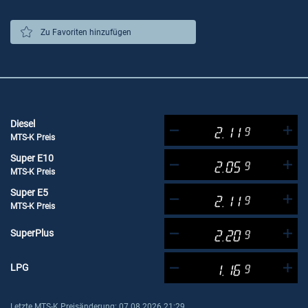
Zu Favoriten hinzufügen
Diesel
2.11
9
MTS-K Preis
Super E10
2.05
9
MTS-K Preis
Super E5
2.11
9
MTS-K Preis
SuperPlus
2.20
9
LPG
1.16
9
Letzte MTS-K Preisänderung: 07.08.2026 21:29