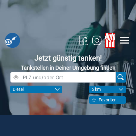
Jetzt günstig tanken!
Tankstellen in Deiner Umgebung finden
Diesel
5 km
Favoriten