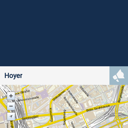
Hoyer
Stiftstraße
Bürgerweide
Lindenstraße
Ernst-Merck-Straße
Steindamm
Ellmenreichstraße
Böckmannstraße
Beim Strohhause
Kreuzweg
Nagelsweg
Steintorplatz
Wallringtunnel
Norderhof