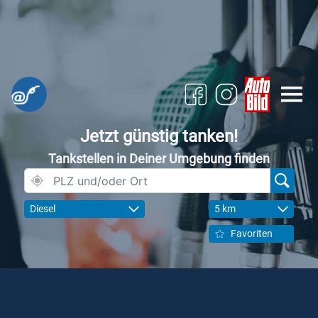
Jetzt günstig tanken!
Tankstellen in Deiner Umgebung finden
Diesel
5 km
Favoriten