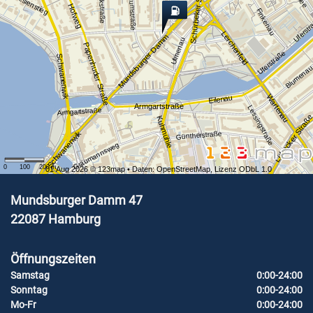
Schürbeker Straße
Petkumstraße
Heideweg
Theresienstieg
Hofweg
Finkenau
Uferst
Lerchenfeld
Mundsburger Damm
Ulmenau
Papenhuder Straße
Uferstraße
Schwanenwik
Blumena
Wartenau
Eilenau
Armgartstraße
Lessingstraße
Armgartstraße
Lübecker Straß
Kuhmühle
Schwanenwik
Güntherstraße
Graumannsweg
0
100
200
m
01 Aug 2026 ©
123map
• Daten:
OpenStreetMap
,
Lizenz ODbL 1.0
Mundsburger Damm 47
22087
Hamburg
Öffnungszeiten
Samstag
0:00-24:00
Sonntag
0:00-24:00
Mo-Fr
0:00-24:00