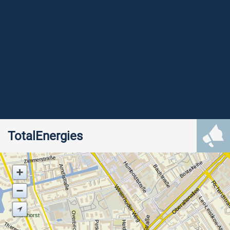
TotalEnergies
Zimmerstraße
Bostelreihe
Humboldtstraße
Arndtstraße
Bachstraße
Richardstr
Winterhuder Weg
Oberaltenallee
Leo-Leistikow-Allee
Overbeckstraße
Uhlenhorst