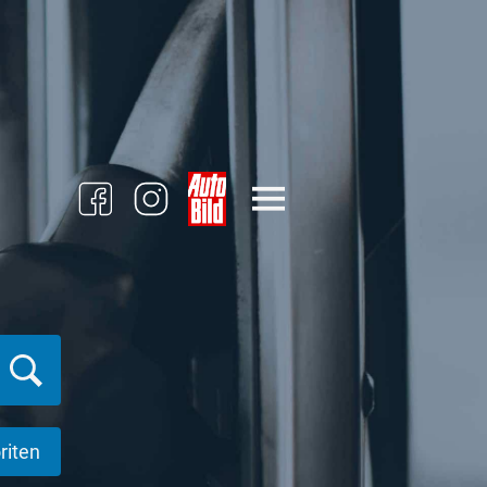
riten