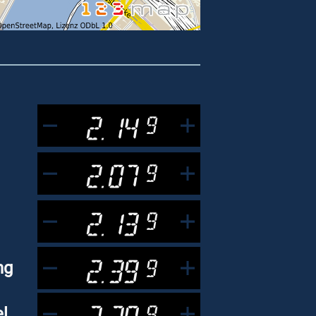
2.14
9
2.07
9
2.13
9
2.39
9
ng
2.38
9
l