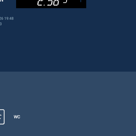
26 19:48
03
WC