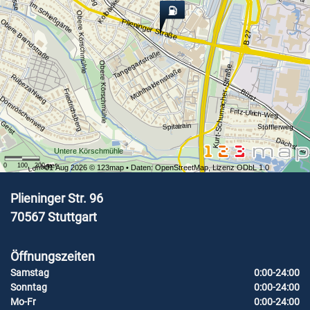
Kolbäckerstraße
Im Schießgärtle
Obere Körschmühle
Plieninger Straße
Obere Brandstraße
B 27
Tangegartstraße
Obere Körschmühle
Kurt-Schumacher-Straße
Mühlhaldenstraße
Rübezahlweg
Bürst
Friedrichsberg
Dornröschenweg
Fritz-Ulrich-Weg
Geist
Spitalrain
Stöfflerweg
Dachsbau
Untere Körschmühle
Lohäcker
0
100
200
m
01 Aug 2026 ©
123map
• Daten:
OpenStreetMap
,
Lizenz ODbL 1.0
Plieninger Str. 96
70567
Stuttgart
Öffnungszeiten
Samstag
0:00-24:00
Sonntag
0:00-24:00
Mo-Fr
0:00-24:00