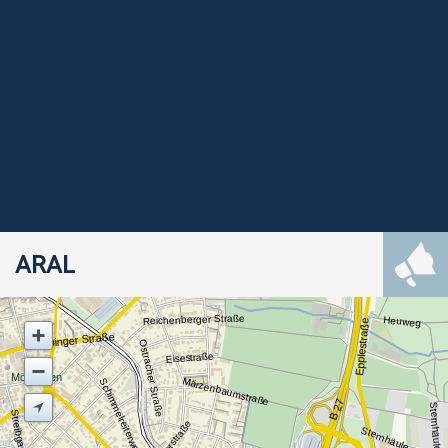
ARAL
Reichenberger Straße
Heuweg
Epplestraße
Vaihinger Straße
Ostracher Straße
Eisestraße
Möhringen
Märzenbaumstraße
Schimmelreiterweg
B 27
Sternhäule
Streibgasse
Sternhäule