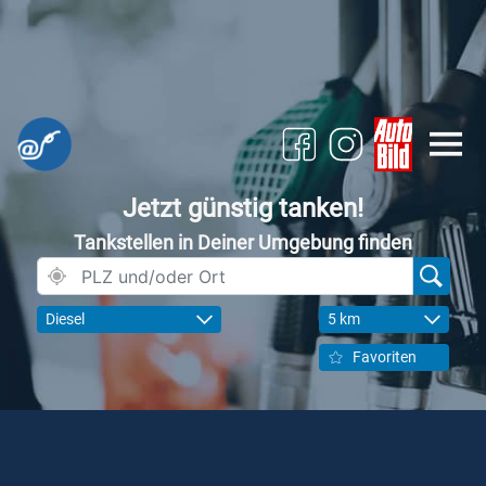
Jetzt günstig tanken!
Tankstellen in Deiner Umgebung finden
Diesel
5 km
Favoriten