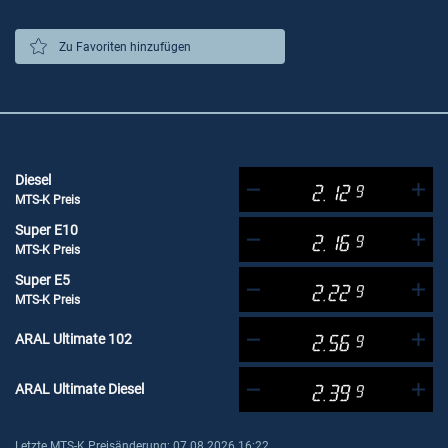
Zu Favoriten hinzufügen
Diesel
2.12
9
MTS-K Preis
Super E10
2.16
9
MTS-K Preis
Super E5
2.22
9
MTS-K Preis
ARAL Ultimate 102
2.56
9
ARAL Ultimate Diesel
2.39
9
Letzte MTS-K Preisänderung: 07.08.2026 16:22