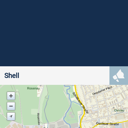
Shell
Dresdener Platz
Rosenau
Schalkauer Straße
Oeslau
Rosenau
Oeslauer Straße