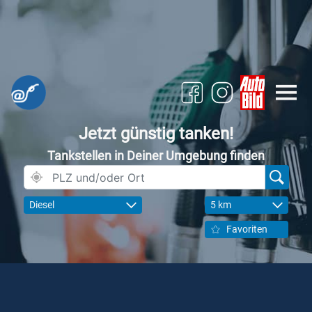
Jetzt günstig tanken!
Tankstellen in Deiner Umgebung finden
Diesel
5 km
Favoriten