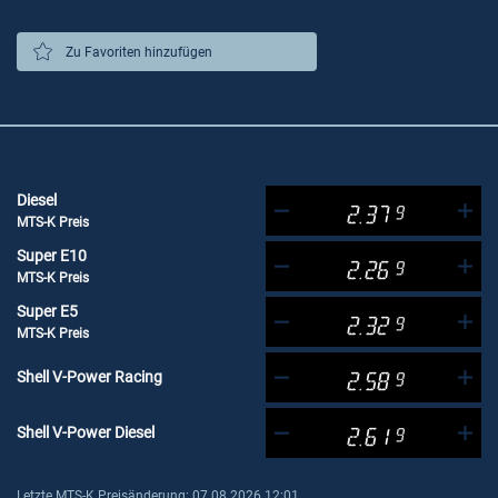
Zu Favoriten hinzufügen
Diesel
2.37
9
MTS-K Preis
Super E10
2.26
9
MTS-K Preis
Super E5
2.32
9
MTS-K Preis
Shell V-Power Racing
2.58
9
Shell V-Power Diesel
2.61
9
Letzte MTS-K Preisänderung: 07.08.2026 12:01