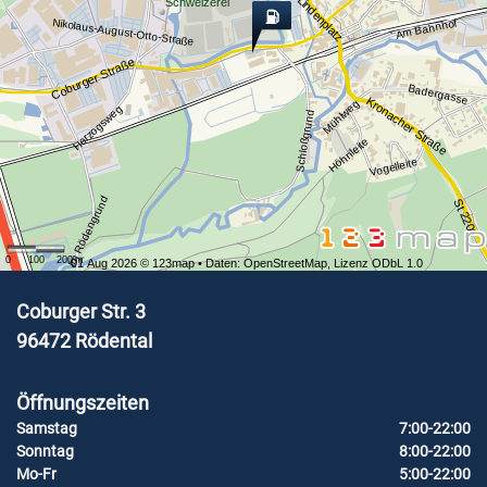
Lindenplatz
Schweizerei
Nikolaus-August-Otto-Straße
Am Bahnhof
Coburger Straße
Badergasse
Kronacher Straße
Mühlweg
Herzogsweg
Schloßgrund
Höhnleite
Vogelleite
Im Rödengrund
St 2206
0
100
200
m
01 Aug 2026 ©
123map
• Daten:
OpenStreetMap
,
Lizenz ODbL 1.0
Coburger Str. 3
96472
Rödental
Öffnungszeiten
Samstag
7:00-22:00
Sonntag
8:00-22:00
Mo-Fr
5:00-22:00