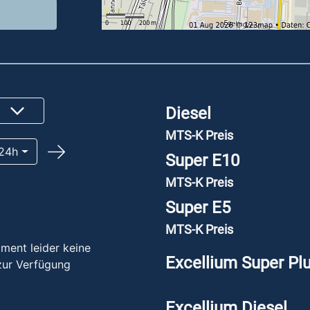
Diesel
MTS-K Preis
24h
Super E10
MTS-K Preis
Super E5
MTS-K Preis
ment leider keine
Excellium Super Pl
zur Verfügung
Excellium Diesel