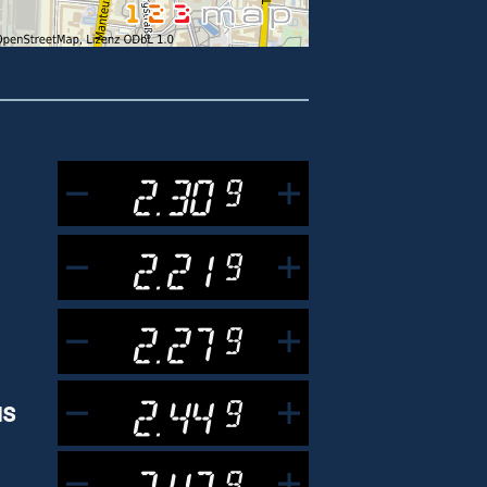
2.30
9
2.21
9
2.27
9
2.44
9
us
2.47
9