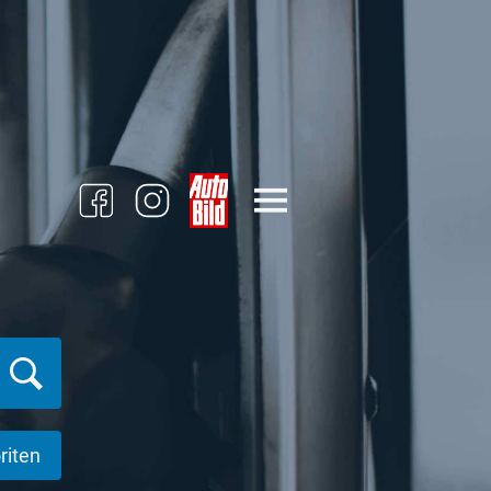
riten