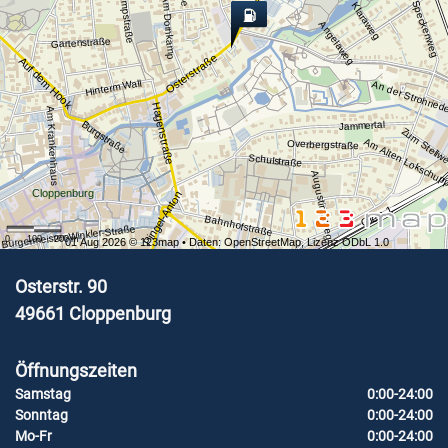
Kampstraße
Am Dornkamp
Speckenweg
Klaraweg
Angelaweg
Gartenstraße
Osterstraße
Auf dem Hook
Hinterm Wall
An der Strohried
Hagenstraße
Am Krankenhaus
Burgstraße
Jammertal
Zum Stellw
Am Alten Lokschu
Overbergstraße
Schulstraße
Augustinusweg
Cloppenburg
Pingel-Anton
Gleis 1
Bahnhofstraße
Bürgermeister-Winkler-Straße
0
100
200
m
01 Aug 2026 ©
123map
• Daten:
OpenStreetMap
,
Lizenz ODbL 1.0
Osterstr. 90
49661
Cloppenburg
Öffnungszeiten
Samstag
0:00-24:00
Sonntag
0:00-24:00
Mo-Fr
0:00-24:00