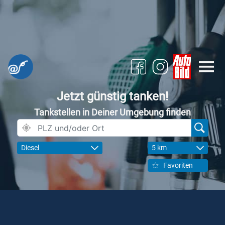
Jetzt günstig tanken!
Tankstellen in Deiner Umgebung finden
Diesel
5 km
Favoriten