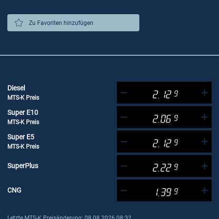
Zu Favoriten hinzufügen
Diesel
2.12
9
MTS-K Preis
Super E10
2.06
9
MTS-K Preis
Super E5
2.12
9
MTS-K Preis
SuperPlus
2.22
9
CNG
1.39
9
Letzte MTS-K Preisänderung: 08.08.2026 08:32