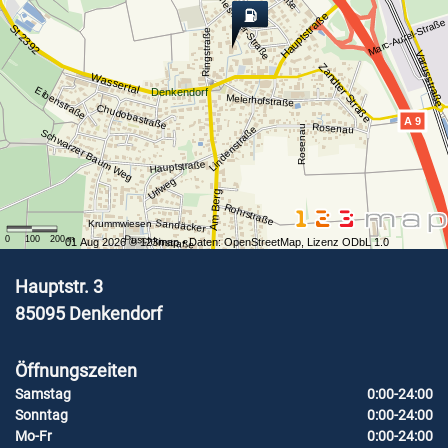
Johannes-Auer-Straße
Hauptstraße
Marc-Aurel-Straße
St 2392
Ringstraße
Varusstraße
Zandter Straße
Wassertal
Eibenstraße
Denkendorf
Meierhofstraße
Chudobastraße
A 9
Rosenau
Rosenau
Lindenstraße
Schwarzer Baum Weg
Hauptstraße
Urlweg
Am Berg
Rohrstraße
Sandäcker
Krummwiesen
Puschkinstraße
0
100
200
m
01 Aug 2026 ©
123map
• Daten:
OpenStreetMap
,
Lizenz ODbL 1.0
Hauptstr. 3
85095
Denkendorf
Öffnungszeiten
Samstag
0:00-24:00
Sonntag
0:00-24:00
Mo-Fr
0:00-24:00