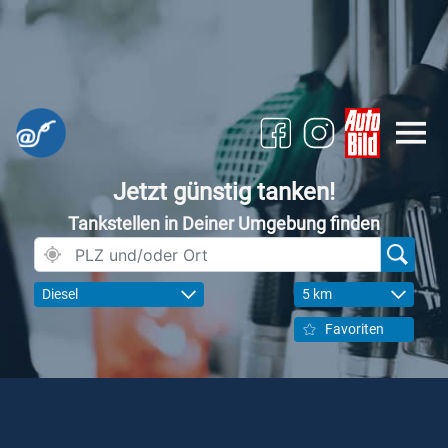
Jetzt günstig tanken!
Tankstellen in Deiner Umgebung finden
Diesel
5 km
Favoriten