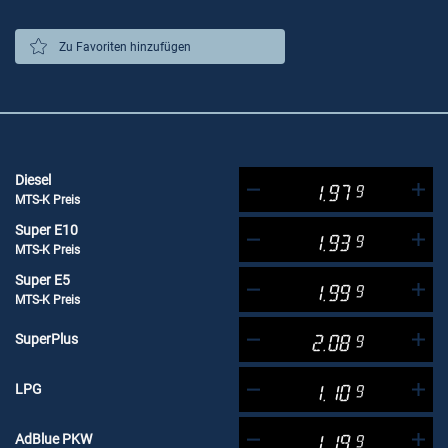
Zu Favoriten hinzufügen
Diesel
1.97
9
MTS-K Preis
Super E10
1.93
9
MTS-K Preis
Super E5
1.99
9
MTS-K Preis
SuperPlus
2.08
9
LPG
1.10
9
AdBlue PKW
1.19
9