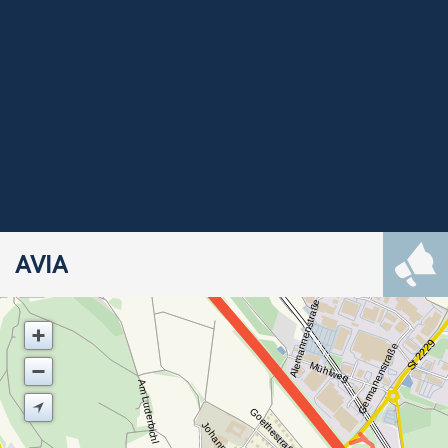
AVIA
Alemannenstraße
St 2229
Germanenstraße
Mühlweg
Am Luderbichl
Goethestraße