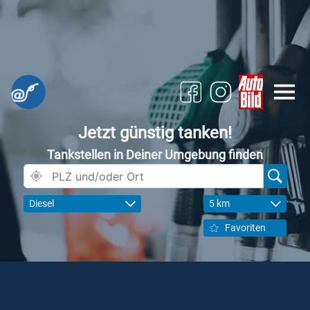
Jetzt günstig tanken!
Tankstellen in Deiner Umgebung finden
Diesel
5 km
Favoriten