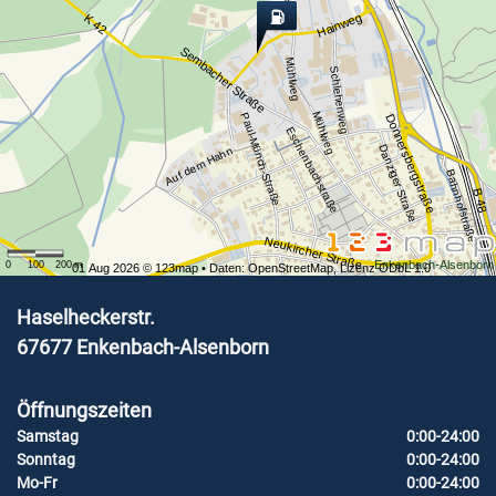
Hainweg
K 42
Sembacher Straße
Mühlweg
Schlehenweg
Mühlweg
Paul-Münch-Straße
Donnersbergstraße
Eschenbachstraße
Danziger Straße
Auf dem Hahn
Bahnhofstraße
B 48
Neukircher Straße
Enkenbach-Alsenborn
0
100
200
m
01 Aug 2026 ©
123map
• Daten:
OpenStreetMap
,
Lizenz ODbL 1.0
Haselheckerstr.
67677
Enkenbach-Alsenborn
Öffnungszeiten
Samstag
0:00-24:00
Sonntag
0:00-24:00
Mo-Fr
0:00-24:00