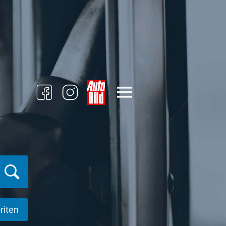
riten