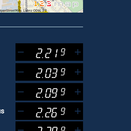
2.21
9
2.03
9
2.09
9
2.26
9
us
2.20
9