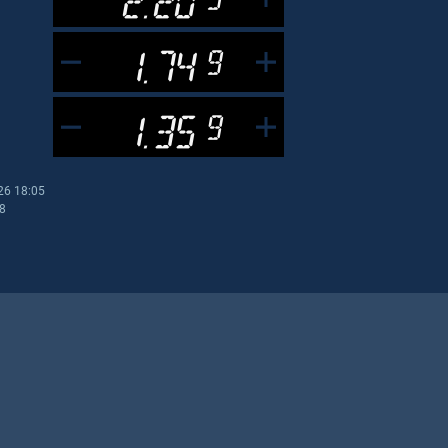
1.74
9
1.35
9
26 18:05
08