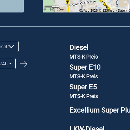
sel
Diesel
MTS-K Preis
24h
Super E10
MTS-K Preis
Super E5
MTS-K Preis
Excellium Super Pl
LKW-Diesel