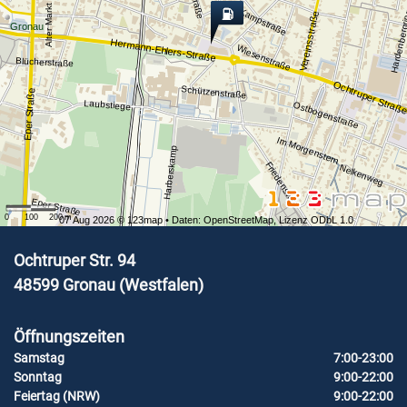
Alter Markt
Kampstraße
Hardenberg
Vereinsstraße
Gronau
Hermann-Ehlers-Straße
Wiesenstraße
Blücherstraße
Ochtruper Straß
Schützenstraße
Eper Straße
Laubstiege
Ostbogenstraße
Im Morgenstern
Harberskamp
Friedensweg
Nelkenweg
Eper Straße
0
100
200
m
07 Aug 2026 ©
123map
• Daten:
OpenStreetMap
,
Lizenz ODbL 1.0
Ochtruper Str. 94
48599
Gronau (Westfalen)
Öffnungszeiten
Samstag
7:00-23:00
Sonntag
9:00-22:00
Feiertag (NRW)
9:00-22:00