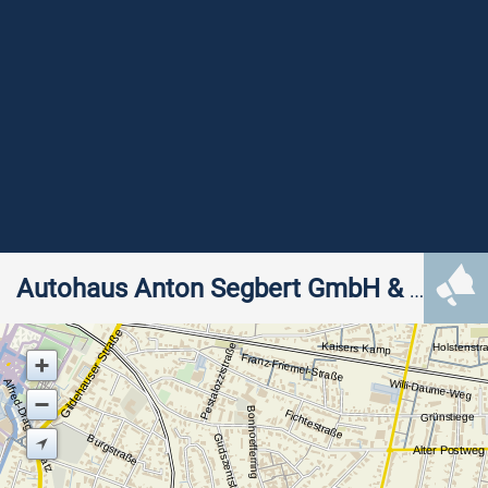
Autohaus Anton Segbert GmbH & Co. KG
Gildehauser Straße
Kaisers Kamp
Pestalozzistraße
Holstenstr
Franz-Friemel-Straße
Alfred-Dragstra-Platz
Willi-Daume-Weg
Bonhoefferring
Fichtestraße
Grünstiege
Gudszentstraße
Burgstraße
Alter Postweg