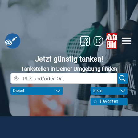
Jetzt günstig tanken!
Tankstellen in Deiner Umgebung finden
Diesel
5 km
Favoriten