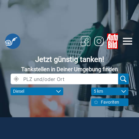
Jetzt günstig tanken!
Tankstellen in Deiner Umgebung finden
Diesel
5 km
Favoriten