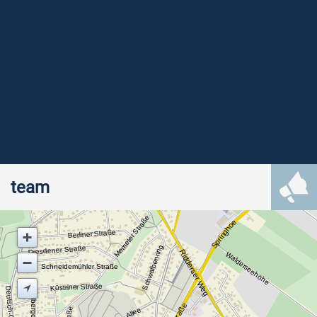
team
Memeler Straße
Springhoe
Berliner Straße
Schwalbenring
Dresdener Straße
Ridderser Weg
Walderseehöhe
Schneidemühler Straße
Küstriner Straße
Kolberger Straße