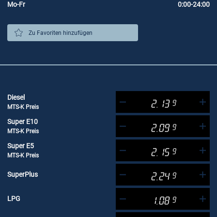
Mo-Fr
0:00-24:00
Zu Favoriten hinzufügen
Diesel
2.13
9
MTS-K Preis
Super E10
2.09
9
MTS-K Preis
Super E5
2.15
9
MTS-K Preis
SuperPlus
2.24
9
LPG
1.08
9