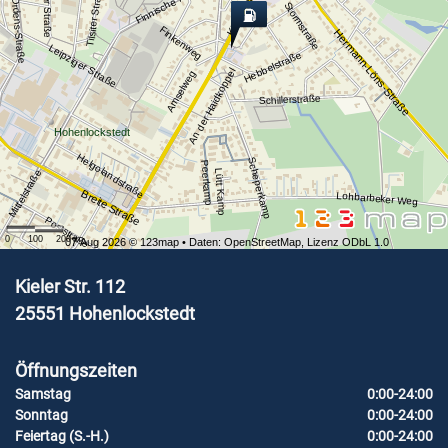
Deutsch-Ordens-Straße
Kieler Straße
Tilsiter Straße
Finnische Allee
Stormstraße
Finkenweg
Hermann-Löns-Straße
Leipziger Straße
Hebbelstraße
An der Haidkoppel
Amselweg
Schillerstraße
Hohenlockstedt
Helgolandstraße
Scheperkamp
Peerkamp
Lütt Kamp
Mittelstraße
Breite Straße
Lohbarbeker Weg
Poststraße
0
100
200
m
07 Aug 2026 ©
123map
• Daten:
OpenStreetMap
,
Lizenz ODbL 1.0
Kieler Str. 112
25551
Hohenlockstedt
Öffnungszeiten
Samstag
0:00-24:00
Sonntag
0:00-24:00
Feiertag (S.-H.)
0:00-24:00