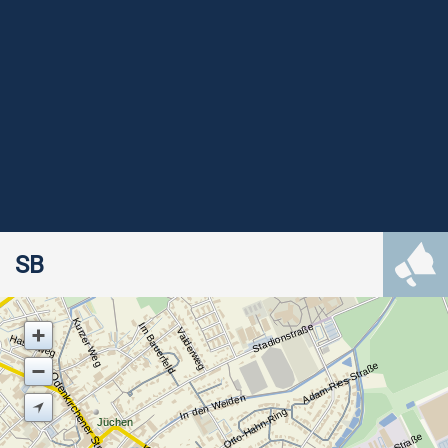
SB
Kurzer Weg
Im Bauerfeld
Stadionstraße
Valderweg
Hasenweg
Adam-Ries-Straße
Odenkirchener Straße
In den Weiden
Otto-Hahn-Ring
Jüchen