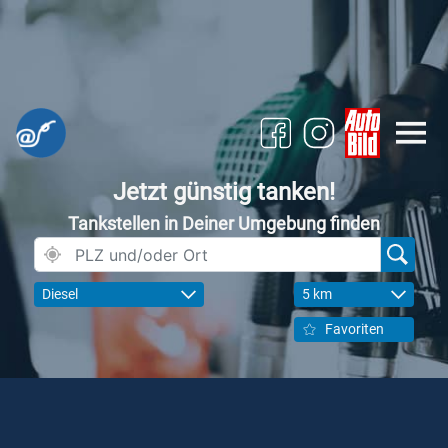
Jetzt günstig tanken!
Tankstellen in Deiner Umgebung finden
Diesel
5 km
Favoriten