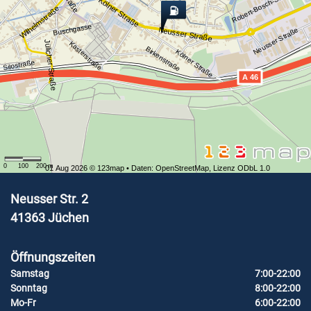
Robert-Bosch-Straße
Kölner Straße
Wilhelmstraße
Buschgasse
Neusser Straße
Neusser Straße
Jülicher Straße
Kasterstraße
Birkenstraße
Kölner Straße
Silostraße
A 46
0
100
200
m
01 Aug 2026 ©
123map
• Daten:
OpenStreetMap
,
Lizenz ODbL 1.0
Neusser Str. 2
41363
Jüchen
Öffnungszeiten
Samstag
7:00-22:00
Sonntag
8:00-22:00
Mo-Fr
6:00-22:00