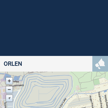
ORLEN
Ahornallee
Hainbuchenweg
Siedefeld-Privatweg
Waldluft
Anger-Privatweg
An der Lake