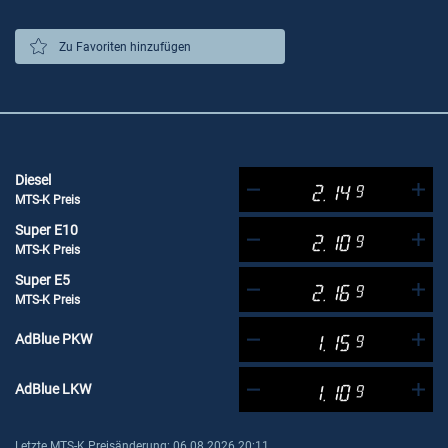
Zu Favoriten hinzufügen
Diesel
2.14
9
MTS-K Preis
Super E10
2.10
9
MTS-K Preis
Super E5
2.16
9
MTS-K Preis
AdBlue PKW
1.15
9
AdBlue LKW
1.10
9
Letzte MTS-K Preisänderung: 06.08.2026 20:11