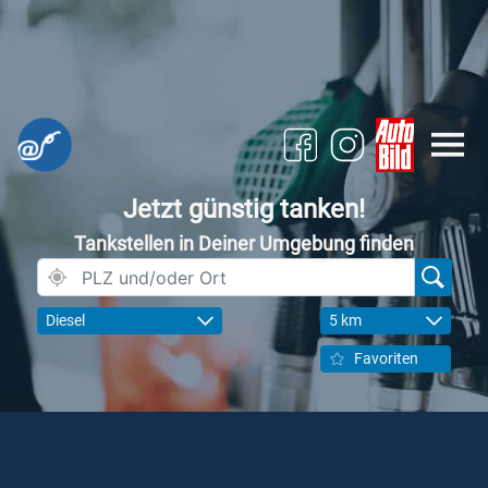
Jetzt günstig tanken!
Tankstellen in Deiner Umgebung finden
Diesel
5 km
Favoriten