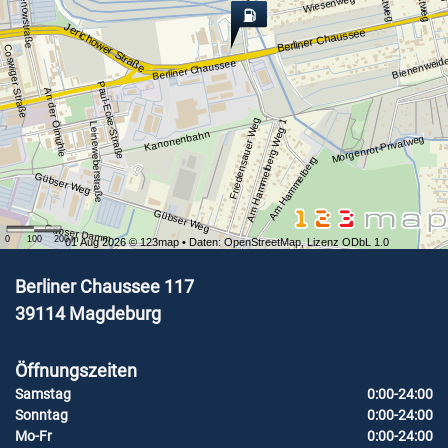
Tessenowstraße
Wiesenweg
Jerichower Straße
Berliner Chaussee
Coswiger Straße
Bienenweid
Berliner Chaussee
Paul-Ecke-Straße
An der Ölmühle
Friedensauer Weg
Am Hammelberg Weg 1
Leineweberstraße
Kanonenbahn
Morgenrot-Privatweg
Am Hammelberg
Gübser Weg
Gübser Weg
Gübser Damm
0
100
200
m
01 Aug 2026 ©
123map
• Daten:
OpenStreetMap
,
Lizenz ODbL 1.0
Berliner Chaussee 117
39114
Magdeburg
Öffnungszeiten
Samstag
0:00-24:00
Sonntag
0:00-24:00
Mo-Fr
0:00-24:00