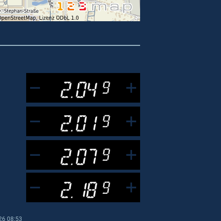
2.04
9
2.01
9
2.07
9
2.18
9
26 08:53