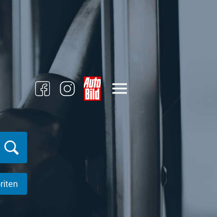
riten