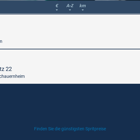
m
tz 22
chauernheim
Finden Sie die günstigsten Spritpreise