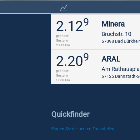
9
2.12
Minera
Bruchstr. 10
geändert
Gestern
67098 Bad Dürkhei
23:13 Uhr
9
2.20
ARAL
Am Rathauspla
geändert
Gestern
67125 Dannstadt-S
17:06 Uhr
Quickfinder
Finden Sie die besten Tankstellen