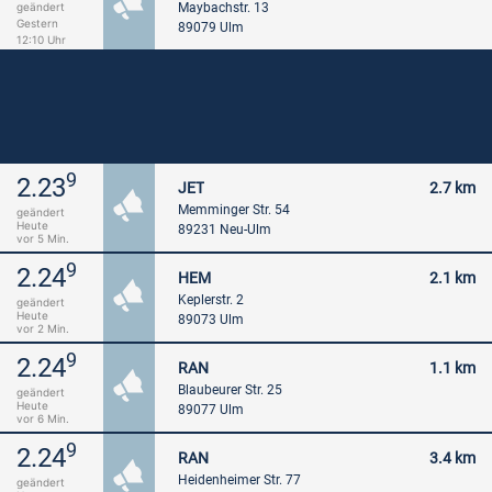
Maybachstr. 13
geändert
Gestern
89079 Ulm
12:10 Uhr
9
2.23
JET
2.7 km
Memminger Str. 54
geändert
Heute
89231 Neu-Ulm
vor 5 Min.
9
2.24
HEM
2.1 km
Keplerstr. 2
geändert
Heute
89073 Ulm
vor 2 Min.
9
2.24
RAN
1.1 km
Blaubeurer Str. 25
geändert
Heute
89077 Ulm
vor 6 Min.
9
2.24
RAN
3.4 km
Heidenheimer Str. 77
geändert