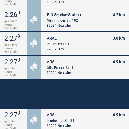
Heute
89075 Ulm
vor 6 Min.
9
2.26
PIN Service-Station
4.2 km
Memminger Str. 182
geändert
Heute
89231 Neu-Ulm
vor 7 Min.
9
2.27
ARAL
3.8 km
Raiffeisenstr. 1
geändert
Heute
89079 Ulm
vor 6 Min.
9
2.27
ARAL
4.9 km
Otto-Renner-Str. 1
geändert
Heute
89231 Neu-Ulm
vor 6 Min.
9
2.27
ARAL
4.9 km
Leipheimer Str. 34
geändert
Heute
89233 Neu-Ulm
vor 6 Min.