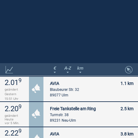
9
2.01
AVIA
1.1 km
Blaubeurer Str. 32
geändert
Gestern
89077 Ulm
15:51 Uhr
9
2.20
Freie Tankstelle am Ring
2.5 km
Turmstr. 38
geändert
Heute
89231 Neu-Ulm
vor 5 Min.
9
2.22
AVIA
3.8 km