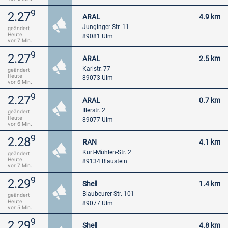
9
2.27
ARAL
4.9 km
Junginger Str. 11
geändert
Heute
89081 Ulm
vor 7 Min.
9
2.27
ARAL
2.5 km
Karlstr. 77
geändert
Heute
89073 Ulm
vor 6 Min.
9
2.27
ARAL
0.7 km
Illerstr. 2
geändert
Heute
89077 Ulm
vor 6 Min.
9
2.28
RAN
4.1 km
Kurt-Mühlen-Str. 2
geändert
Heute
89134 Blaustein
vor 7 Min.
9
2.29
Shell
1.4 km
Blaubeurer Str. 101
geändert
Heute
89077 Ulm
vor 5 Min.
9
2.29
Shell
4.8 km