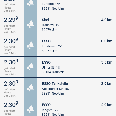
Europastr. 44
geändert
Heute
89231 Neu-Ulm
vor 5 Min.
9
2.29
Shell
4.0 km
Hauptstr. 12
geändert
Heute
89079 Ulm
vor 5 Min.
9
2.30
ESSO
0.3 km
Einsteinstr. 2-6
geändert
Heute
89077 Ulm
vor 3 Min.
9
2.30
ESSO
5.5 km
Ulmer Str. 18
geändert
Heute
89134 Blaustein
vor 4 Min.
9
2.30
ESSO Tankstelle
3.9 km
Augsburger Str. 187
geändert
Heute
89231 Neu-Ulm
vor 2 Min.
9
2.30
ESSO
2.9 km
Ringstr. 122
geändert
Heute
89231 Neu-Ulm