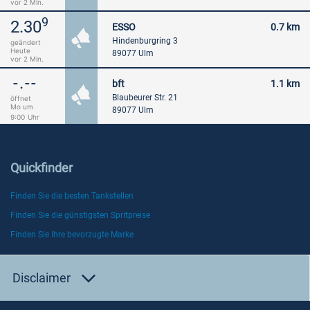
vor 2 Min.
9
2.30
ESSO
0.7 km
Hindenburgring 3
geändert
Heute
89077 Ulm
vor 2 Min.
-.--
bft
1.1 km
Blaubeurer Str. 21
öffnet
Mo um
89077 Ulm
9:00
Uhr
Quickfinder
Finden Sie die besten Tankstellen
Finden Sie die günstigsten Spritpreise
Finden Sie Ihre bevorzugte Marke
Disclaimer