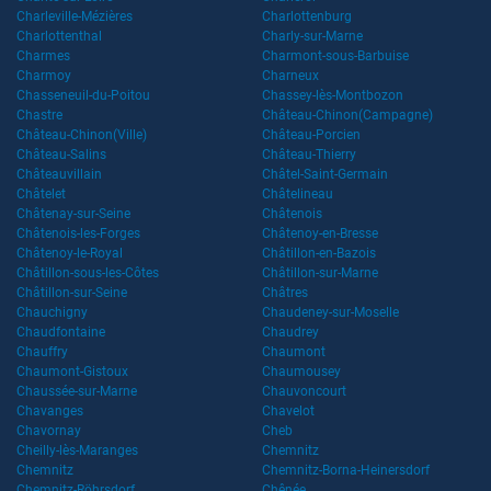
Charleville-Mézières
Charlottenburg
Charlottenthal
Charly-sur-Marne
Charmes
Charmont-sous-Barbuise
Charmoy
Charneux
Chasseneuil-du-Poitou
Chassey-lès-Montbozon
Chastre
Château-Chinon(Campagne)
Château-Chinon(Ville)
Château-Porcien
Château-Salins
Château-Thierry
Châteauvillain
Châtel-Saint-Germain
Châtelet
Châtelineau
Châtenay-sur-Seine
Châtenois
Châtenois-les-Forges
Châtenoy-en-Bresse
Châtenoy-le-Royal
Châtillon-en-Bazois
Châtillon-sous-les-Côtes
Châtillon-sur-Marne
Châtillon-sur-Seine
Châtres
Chauchigny
Chaudeney-sur-Moselle
Chaudfontaine
Chaudrey
Chauffry
Chaumont
Chaumont-Gistoux
Chaumousey
Chaussée-sur-Marne
Chauvoncourt
Chavanges
Chavelot
Chavornay
Cheb
Cheilly-lès-Maranges
Chemnitz
Chemnitz
Chemnitz-Borna-Heinersdorf
Chemnitz-Röhrsdorf
Chênée