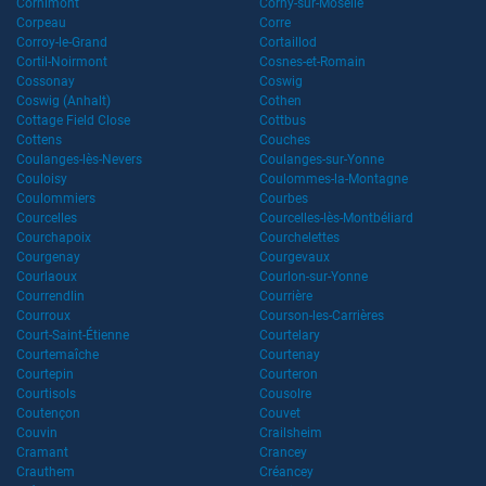
Cornimont
Corny-sur-Moselle
Corpeau
Corre
Corroy-le-Grand
Cortaillod
Cortil-Noirmont
Cosnes-et-Romain
Cossonay
Coswig
Coswig (Anhalt)
Cothen
Cottage Field Close
Cottbus
Cottens
Couches
Coulanges-lès-Nevers
Coulanges-sur-Yonne
Couloisy
Coulommes-la-Montagne
Coulommiers
Courbes
Courcelles
Courcelles-lès-Montbéliard
Courchapoix
Courchelettes
Courgenay
Courgevaux
Courlaoux
Courlon-sur-Yonne
Courrendlin
Courrière
Courroux
Courson-les-Carrières
Court-Saint-Étienne
Courtelary
Courtemaîche
Courtenay
Courtepin
Courteron
Courtisols
Cousolre
Coutençon
Couvet
Couvin
Crailsheim
Cramant
Crancey
Crauthem
Créancey