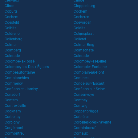
Clervaux
Clinge
Cliron
Cloppenburg
Coburg
Cochem
Cochem
Cocheren
Coesfeld
Coevorden
Colbitz
Colditz
Coldrerio
Colijnsplaat
Collenberg
Colleret
Colmar
Colmar-Berg
Colmberg
Colmschate
Colnrade
Colnrade
Colombé-la-Fossé
Colombey-les-Belles
Colombey-les-Deux-Églises
Colombier-Fontaine
Combeaufontaine
Comblain-au-Pont
Comblanchien
Comines
Commercy
Condé-sur-l'Escaut
Conflans-en-Jarnisy
Conflans-sur-Seine
Consdorf
Consenvoye
Contern
Conthey
Contrexéville
Contwig
Cookham
Coppenbrügge
Corbenay
Corbières
Corbigny
Corcelles-près-Payerne
Corgémont
Corminboeuf
Cormontreuil
Cornaux