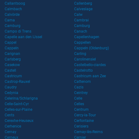
Callantsoog
Callenberg
Calmbach
Calveslage
Calvörde
Calw
Cama
Cambrai
Camburg
Camburg
Campo di Trens
Canach
Capelle aan den IJssel
Capellenhagen
Cappel
Cappellen
Cappeln
Cappeln (Oldenburg)
Carignan
Carling
Carlsberg
Carolinensiel
Casekow
Castelbello-ciardes
Castell
Castelrotto
Castricum
Castricum aan Zee
Castrop-Rauxel
Cattenom
Caudry
Cazis
Cedynia
Ceintrey
Celerina/Schlarigna
Celle
Celle-Saint-Cyr
Celles
Celles-sur-Plaine
Centrum
Cents
Cercy-la-Tour
Cerexhe-Heuseux
Cerfontaine
Cerhenice
Cerisiers
Cernay
Cernay-lès-Reims
Cerneux
Cernier