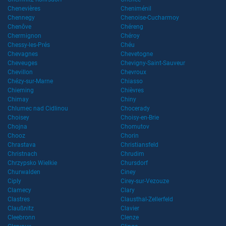
Chenevières
Cheniménil
Chennegy
Chenoise-Cucharmoy
Chenôve
Chéreng
Chermignon
Chéroy
Chessy-les-Prés
Chéu
Chevagnes
Chevetogne
Cheveuges
Chevigny-Saint-Sauveur
Chevillon
Chevroux
Chézy-sur-Marne
Chiasso
Chieming
Chièvres
Chimay
Chiny
Chlumec nad Cidlinou
Chocerady
Choisey
Choisy-en-Brie
Chojna
Chomutov
Chooz
Chorin
Chrastava
Christiansfeld
Christnach
Chrudim
Chrzypsko Wielkie
Chursdorf
Churwalden
Ciney
Ciply
Cirey-sur-Vezouze
Clamecy
Clary
Clastres
Clausthal-Zellerfeld
Claußnitz
Clavier
Cleebronn
Clenze