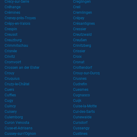
Crécy-sur-Serre
Creglingen
Créhange
Creil
Crémines
Cremlingen
Creney-près-Troyes
Crépey
Crépy-en-Valois
Crésantignes
Crespin
Cressier
Creusot
Creutzwald
Creuzburg
Creußen
Crimmitschau
Crinitzberg
Crisnée
Crissier
Crivitz
Croix
Cromvoirt
Cronat
Crossen an der Elster
Crottendorf
Crouy
Crouy-sur-Ourcq
Cruquius
Crusnes
Cruzy-le-Châtel
Cudrefin
Cuers
Cuesmes
Cuffies
Cugnasco
Cugy
Cuijk
Cuincy
Cuise-la-Motte
Cuisery
Cul-des-Sarts
Culemborg
Cunewalde
Curon Venosta
Cursdorf
Cuse-et-Adrisans
Cussangy
Cussey-sur-l'Ognon
Custines