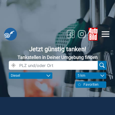
Jetzt günstig tanken!
Tankstellen in Deiner Umgebung finden
Diesel
5 km
Favoriten