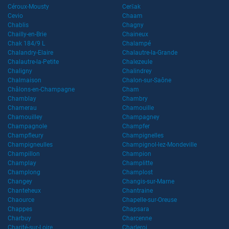
Céroux-Mousty
Ceršak
Cevio
Chaam
Chablis
Chagny
Chailly-en-Brie
Chaineux
Chak 184/9 L
Chalampé
Chalandry-Elaire
Chalautre-la-Grande
Chalautre-la-Petite
Chalezeule
Chaligny
Chalindrey
Chalmaison
Chalon-sur-Saône
Châlons-en-Champagne
Cham
Chamblay
Chambry
Chamerau
Chamouille
Chamouilley
Champagney
Champagnole
Champfer
Champfleury
Champignelles
Champigneulles
Champignol-lez-Mondeville
Champillon
Champion
Champlay
Champlitte
Champlong
Champlost
Changey
Changis-sur-Marne
Chanteheux
Chantraine
Chaource
Chapelle-sur-Oreuse
Chappes
Chapsara
Charbuy
Charcenne
Charité-sur-Loire
Charleroi