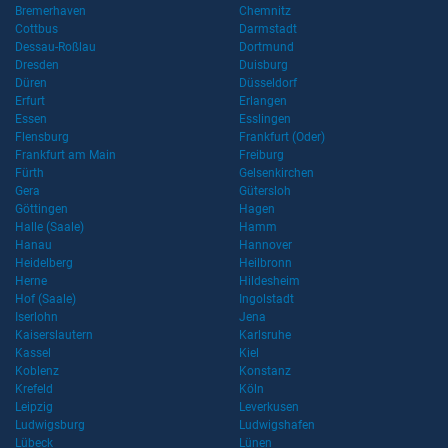
Bremerhaven
Chemnitz
Cottbus
Darmstadt
Dessau-Roßlau
Dortmund
Dresden
Duisburg
Düren
Düsseldorf
Erfurt
Erlangen
Essen
Esslingen
Flensburg
Frankfurt (Oder)
Frankfurt am Main
Freiburg
Fürth
Gelsenkirchen
Gera
Gütersloh
Göttingen
Hagen
Halle (Saale)
Hamm
Hanau
Hannover
Heidelberg
Heilbronn
Herne
Hildesheim
Hof (Saale)
Ingolstadt
Iserlohn
Jena
Kaiserslautern
Karlsruhe
Kassel
Kiel
Koblenz
Konstanz
Krefeld
Köln
Leipzig
Leverkusen
Ludwigsburg
Ludwigshafen
Lübeck
Lünen