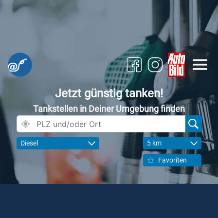
Jetzt günstig tanken!
Tankstellen in Deiner Umgebung finden
Diesel
5 km
Favoriten