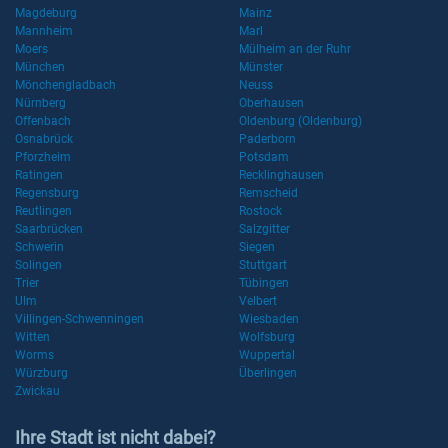
Magdeburg
Mainz
Mannheim
Marl
Moers
Mülheim an der Ruhr
München
Münster
Mönchengladbach
Neuss
Nürnberg
Oberhausen
Offenbach
Oldenburg (Oldenburg)
Osnabrück
Paderborn
Pforzheim
Potsdam
Ratingen
Recklinghausen
Regensburg
Remscheid
Reutlingen
Rostock
Saarbrücken
Salzgitter
Schwerin
Siegen
Solingen
Stuttgart
Trier
Tübingen
Ulm
Velbert
Villingen-Schwenningen
Wiesbaden
Witten
Wolfsburg
Worms
Wuppertal
Würzburg
Überlingen
Zwickau
Ihre Stadt ist nicht dabei?