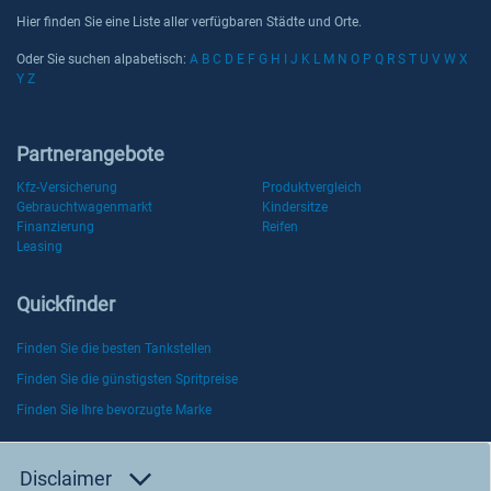
Hier finden Sie eine Liste aller
verfügbaren Städte und Orte.
Oder Sie suchen alpabetisch:
A
B
C
D
E
F
G
H
I
J
K
L
M
N
O
P
Q
R
S
T
U
V
W
X
Y
Z
Partnerangebote
Kfz-Versicherung
Produktvergleich
Gebrauchtwagenmarkt
Kindersitze
Finanzierung
Reifen
Leasing
Quickfinder
Finden Sie die besten Tankstellen
Finden Sie die günstigsten Spritpreise
Finden Sie Ihre bevorzugte Marke
Disclaimer