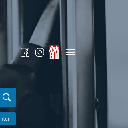
riten