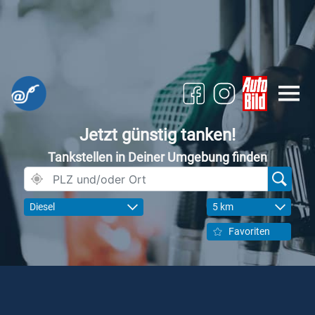
Jetzt günstig tanken!
Tankstellen in Deiner Umgebung finden
Diesel
5 km
Favoriten