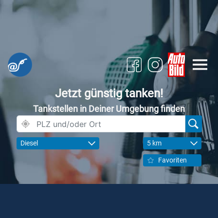
Jetzt günstig tanken!
Tankstellen in Deiner Umgebung finden
Diesel
5 km
Favoriten