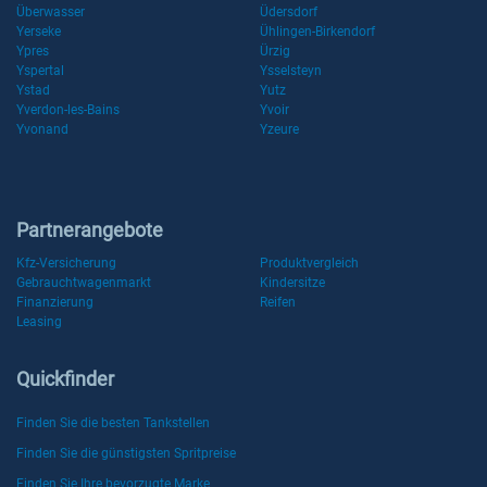
Überwasser
Üdersdorf
Yerseke
Ühlingen-Birkendorf
Ypres
Ürzig
Yspertal
Ysselsteyn
Ystad
Yutz
Yverdon-les-Bains
Yvoir
Yvonand
Yzeure
Partnerangebote
Kfz-Versicherung
Produktvergleich
Gebrauchtwagenmarkt
Kindersitze
Finanzierung
Reifen
Leasing
Quickfinder
Finden Sie die besten Tankstellen
Finden Sie die günstigsten Spritpreise
Finden Sie Ihre bevorzugte Marke