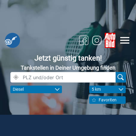
Jetzt günstig tanken!
Tankstellen in Deiner Umgebung finden
Diesel
5 km
Favoriten