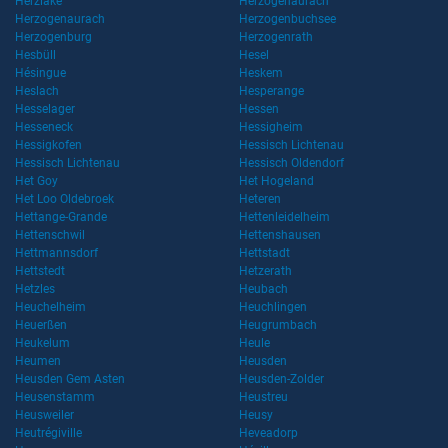
Herzlake
Herzogenaurach
Herzogenaurach
Herzogenbuchsee
Herzogenburg
Herzogenrath
Hesbüll
Hesel
Hésingue
Heskem
Heslach
Hesperange
Hesselager
Hessen
Hesseneck
Hessigheim
Hessigkofen
Hessisch Lichtenau
Hessisch Lichtenau
Hessisch Oldendorf
Het Goy
Het Hogeland
Het Loo Oldebroek
Heteren
Hettange-Grande
Hettenleidelheim
Hettenschwil
Hettenshausen
Hettmannsdorf
Hettstadt
Hettstedt
Hetzerath
Hetzles
Heubach
Heuchelheim
Heuchlingen
Heuerßen
Heugrumbach
Heukelum
Heule
Heumen
Heusden
Heusden Gem Asten
Heusden-Zolder
Heusenstamm
Heustreu
Heusweiler
Heusy
Heutrégiville
Heveadorp