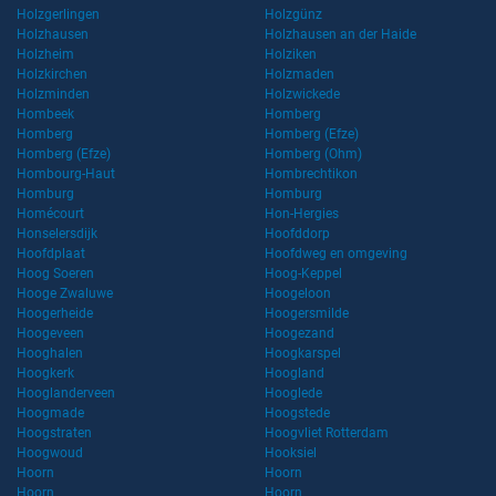
Holzgerlingen
Holzgünz
Holzhausen
Holzhausen an der Haide
Holzheim
Holziken
Holzkirchen
Holzmaden
Holzminden
Holzwickede
Hombeek
Homberg
Homberg
Homberg (Efze)
Homberg (Efze)
Homberg (Ohm)
Hombourg-Haut
Hombrechtikon
Homburg
Homburg
Homécourt
Hon-Hergies
Honselersdijk
Hoofddorp
Hoofdplaat
Hoofdweg en omgeving
Hoog Soeren
Hoog-Keppel
Hooge Zwaluwe
Hoogeloon
Hoogerheide
Hoogersmilde
Hoogeveen
Hoogezand
Hooghalen
Hoogkarspel
Hoogkerk
Hoogland
Hooglanderveen
Hooglede
Hoogmade
Hoogstede
Hoogstraten
Hoogvliet Rotterdam
Hoogwoud
Hooksiel
Hoorn
Hoorn
Hoorn
Hoorn