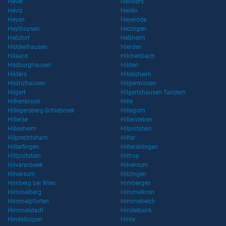
Hever
Hévillers
Hévíz
Hevlín
Heyen
Heyerode
Heythuysen
Hezingen
Heßdorf
Heßheim
Hiddenhausen
Hierden
Hilaard
Hilchenbach
Hildburghausen
Hilden
Hilders
Hildesheim
Hildrizhausen
Hilgermissen
Hilgert
Hilgertshausen-Tandern
Hilkenbrook
Hille
Hillegersberg-Schiebroek
Hillegom
Hillerse
Hillersleben
Hillesheim
Hilpoltstein
Hilprechtsham
Hilter
Hilterfingen
Hiltersklingen
Hiltpoltstein
Hiltrop
Hilvarenbeek
Hilversum
Hilversum
Hilzingen
Himberg bei Wien
Himbergen
Himmelberg
Himmelkron
Himmelpforten
Himmelreich
Himmelstadt
Hindelbank
Hindeloopen
Hinte