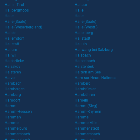
Hall in Tirol
Hallaar
Hallbergmoos
Halle
Halle
Halle
Halle (Saale)
Halle (Saale)
Halle (Weserbergland)
Halle (Westf.)
Hallein
Hallenberg
Hallerndorf
Hallstadt
Hallstatt
Halluin
Hallum
Hallwang bei Salzburg
Hallwil
Halsbach
Halsbrücke
Halsenbach
Halsskov
Halstenbek
Halsteren
Haltern am See
Halver
Ham-sur-Heure-Nalinnes
Hambach
Hamberg
Hambergen
Hambrücken
Hamburg
Hambühren
Hamdorf
Hameln
Hamm
Hamm (Sieg)
Hamm-Heessen
Hamm-Rhynern
Hammah
Hamme
Hamme
Hamme-Mille
Hammelburg
Hammenstedt
Hammersbach
Hammersbach
Hammersbach
Hamminkeln