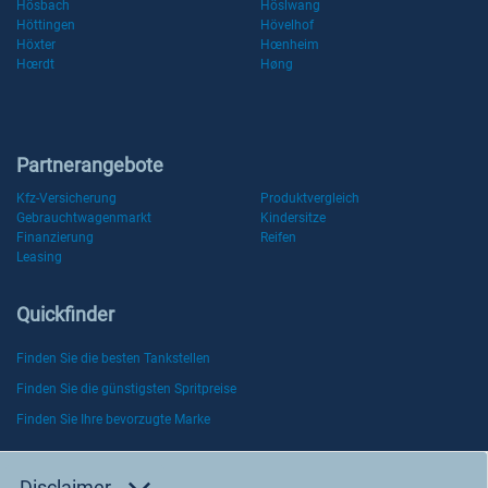
Hösbach
Höslwang
Höttingen
Hövelhof
Höxter
Hœnheim
Hœrdt
Høng
Partnerangebote
Kfz-Versicherung
Produktvergleich
Gebrauchtwagenmarkt
Kindersitze
Finanzierung
Reifen
Leasing
Quickfinder
Finden Sie die besten Tankstellen
Finden Sie die günstigsten Spritpreise
Finden Sie Ihre bevorzugte Marke
Disclaimer