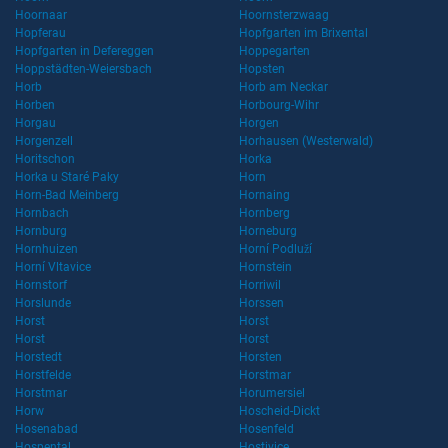
Hoornaar
Hoornsterzwaag
Hopferau
Hopfgarten im Brixental
Hopfgarten in Defereggen
Hoppegarten
Hoppstädten-Weiersbach
Hopsten
Horb
Horb am Neckar
Horben
Horbourg-Wihr
Horgau
Horgen
Horgenzell
Horhausen (Westerwald)
Horitschon
Horka
Horka u Staré Paky
Horn
Horn-Bad Meinberg
Hornaing
Hornbach
Hornberg
Hornburg
Horneburg
Hornhuizen
Horní Podluží
Horní Vltavice
Hornstein
Hornstorf
Horriwil
Horslunde
Horssen
Horst
Horst
Horst
Horst
Horstedt
Horsten
Horstfelde
Horstmar
Horstmar
Horumersiel
Horw
Hoscheid-Dickt
Hosenabad
Hosenfeld
Hospental
Hostivice