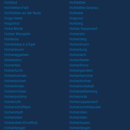
Hofstad
Hofstetten
Hofstetten-Flüh
Hofstetten-Grünau
Hofstätten an der Raab
Hofweier
Hoge Hexel
Hognoul
Hogschür
Hohberg
Hohe Börde
Hohen Neuendorf
Hohen Wangelin
Hohenahr
Hohenau
Hohenberg
Hohenberg a.d.Eger
Hohenbrunn
Hohenbrunn
Hohenburg
Hoheneggelsen
Hoheneich
Hohenems
Hohenfelden
Hohenfels
Hohenfinow
Hohenfurch
Hohengandern
Hohenhameln
Hohenkammer
Hohenkirchen
Hohenkirchen
Hohenlinden
Hohenlockstedt
Hohenmölsen
Hohenpeißenberg
Hohenpolding
Hohenroda
Hohenroth
Hohenruppersdorf
Hohenschäftlarn
Hohenschönhausen
Hohenstadt
Hohenstein
Hohenstein
Hohenstein
Hohenstein-Ernstthal
Hohentauern
Hohentengen
Hohentengen