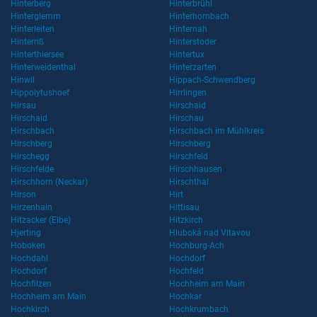
Hinterberg
Hinterbrühl
Hinterglemm
Hinterhornbach
Hinterleiten
Hinternah
Hinterriß
Hinterstoder
Hinterthiersee
Hintertux
Hinterweidenthal
Hinterzarten
Hinwil
Hippach-Schwendberg
Hippolytushoef
Hirrlingen
Hirsau
Hirschaid
Hirschaid
Hirschau
Hirschbach
Hirschbach im Mühlkreis
Hirschberg
Hirschberg
Hirschegg
Hirschfeld
Hirschfelde
Hirschhausen
Hirschhorn (Neckar)
Hirschthal
Hirson
Hirt
Hirzenhain
Hittisau
Hitzacker (Elbe)
Hitzkirch
Hjerting
Hluboká nad Vltavou
Hoboken
Hochburg-Ach
Hochdahl
Hochdorf
Hochdorf
Hochfeld
Hochfilzen
Hochheim am Main
Hochheim am Main
Hochkar
Hochkirch
Hochkrumbach