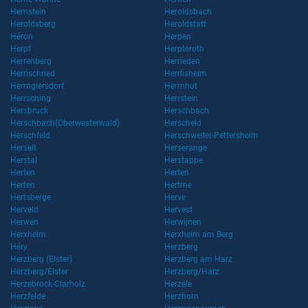
Hernstein
Heroldsbach
Heroldsberg
Heroldstatt
Héron
Herpen
Herpf
Herpteroth
Herrenberg
Herrieden
Herrischried
Herrlisheim
Herrngiersdorf
Herrnhut
Herrsching
Herrstein
Hersbruck
Herschbach
Herschbach(Oberwesterwald)
Herscheid
Herschfeld
Herschweiler-Pettersheim
Herselt
Herserange
Herstal
Herstappe
Herten
Herten
Herten
Hertme
Hertsberge
Herve
Herveld
Hervest
Herwen
Herwijnen
Herxheim
Herxheim am Berg
Héry
Herzberg
Herzberg (Elster)
Herzberg am Harz
Herzberg/Elster
Herzberg/Harz
Herzebrock-Clarholz
Herzele
Herzfelde
Herzhorn