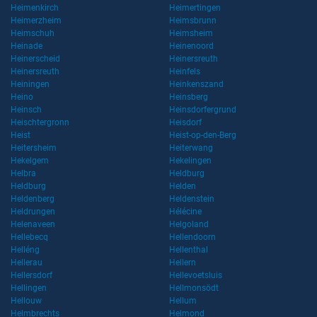
Heimenkirch
Heimertingen
Heimerzheim
Heimsbrunn
Heimschuh
Heimsheim
Heinade
Heinenoord
Heinerscheid
Heinersreuth
Heinersreuth
Heinfels
Heiningen
Heinkenszand
Heino
Heinsberg
Heinsch
Heinsdorfergrund
Heischtergronn
Heisdorf
Heist
Heist-op-den-Berg
Heitersheim
Heiterwang
Hekelgem
Hekelingen
Helbra
Heldburg
Heldburg
Helden
Heldenberg
Heldenstein
Heldrungen
Hélécine
Helenaveen
Helgoland
Hellebecq
Hellendoorn
Helléng
Hellenthal
Hellerau
Hellern
Hellersdorf
Hellevoetsluis
Hellingen
Hellmonsödt
Hellouw
Hellum
Helmbrechts
Helmond