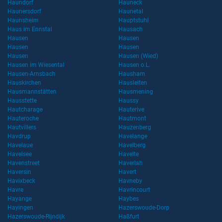
Haundorf
Hauneck
Haunersdorf
Haunetal
Haunsheim
Hauptstuhl
Haus im Ennstal
Hausach
Hausen
Hausen
Hausen
Hausen
Hausen
Hausen (Wied)
Hausen im Wiesental
Hausen o.L.
Hausen-Arnsbach
Hausham
Hauskirchen
Hausleiten
Hausmannstätten
Hausmening
Hausstette
Haussy
Hautcharage
Hauterive
Hauteroche
Hautmont
Hautvillers
Hauzenberg
Havdrup
Havelange
Havelaue
Havelberg
Havelsee
Havelte
Havenstreet
Haverlah
Haversin
Havert
Havixbeck
Havneby
Havre
Havrincourt
Hayange
Haybes
Hayingen
Hazerswoude-Dorp
Hazerswoude-Rijndijk
Haßfurt