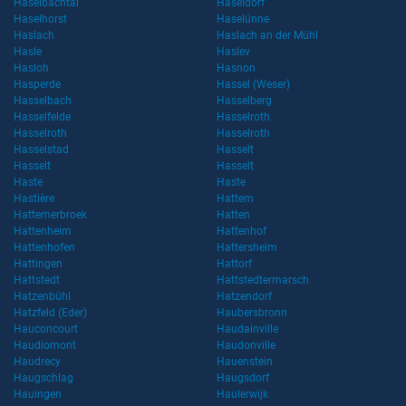
Haselbachtal
Haseldorf
Haselhorst
Haselünne
Haslach
Haslach an der Mühl
Hasle
Haslev
Hasloh
Hasnon
Hasperde
Hassel (Weser)
Hasselbach
Hasselberg
Hasselfelde
Hasselroth
Hasselroth
Hasselroth
Hasselstad
Hasselt
Hasselt
Hasselt
Haste
Haste
Hastière
Hattem
Hattemerbroek
Hatten
Hattenheim
Hattenhof
Hattenhofen
Hattersheim
Hattingen
Hattorf
Hattstedt
Hattstedtermarsch
Hatzenbühl
Hatzendorf
Hatzfeld (Eder)
Haubersbronn
Hauconcourt
Haudainville
Haudiomont
Haudonville
Haudrecy
Hauenstein
Haugschlag
Haugsdorf
Hauingen
Haulerwijk