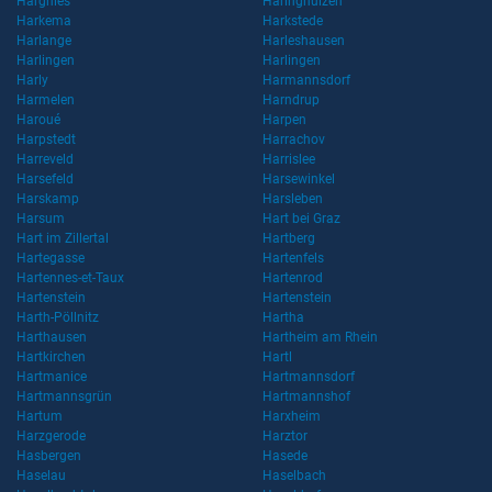
Hargnies
Haringhuizen
Harkema
Harkstede
Harlange
Harleshausen
Harlingen
Harlingen
Harly
Harmannsdorf
Harmelen
Harndrup
Haroué
Harpen
Harpstedt
Harrachov
Harreveld
Harrislee
Harsefeld
Harsewinkel
Harskamp
Harsleben
Harsum
Hart bei Graz
Hart im Zillertal
Hartberg
Hartegasse
Hartenfels
Hartennes-et-Taux
Hartenrod
Hartenstein
Hartenstein
Harth-Pöllnitz
Hartha
Harthausen
Hartheim am Rhein
Hartkirchen
Hartl
Hartmanice
Hartmannsdorf
Hartmannsgrün
Hartmannshof
Hartum
Harxheim
Harzgerode
Harztor
Hasbergen
Hasede
Haselau
Haselbach