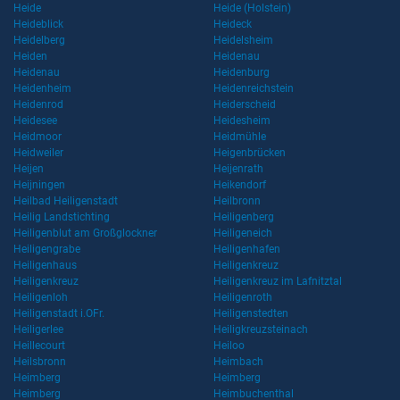
Heide
Heide (Holstein)
Heideblick
Heideck
Heidelberg
Heidelsheim
Heiden
Heidenau
Heidenau
Heidenburg
Heidenheim
Heidenreichstein
Heidenrod
Heiderscheid
Heidesee
Heidesheim
Heidmoor
Heidmühle
Heidweiler
Heigenbrücken
Heijen
Heijenrath
Heijningen
Heikendorf
Heilbad Heiligenstadt
Heilbronn
Heilig Landstichting
Heiligenberg
Heiligenblut am Großglockner
Heiligeneich
Heiligengrabe
Heiligenhafen
Heiligenhaus
Heiligenkreuz
Heiligenkreuz
Heiligenkreuz im Lafnitztal
Heiligenloh
Heiligenroth
Heiligenstadt i.OFr.
Heiligenstedten
Heiligerlee
Heiligkreuzsteinach
Heillecourt
Heiloo
Heilsbronn
Heimbach
Heimberg
Heimberg
Heimberg
Heimbuchenthal