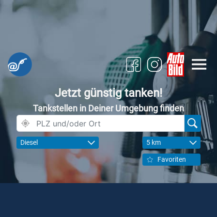
Jetzt günstig tanken!
Tankstellen in Deiner Umgebung finden
Diesel
5 km
Favoriten